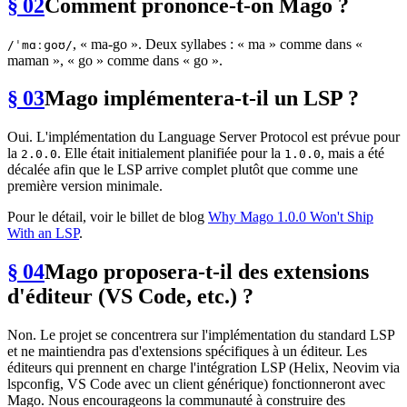
§ 02
Comment prononce-t-on Mago ?
, « ma-go ». Deux syllabes : « ma » comme dans «
/ˈmɑːɡoʊ/
maman », « go » comme dans « go ».
§ 03
Mago implémentera-t-il un LSP ?
Oui. L'implémentation du Language Server Protocol est prévue pour
la
. Elle était initialement planifiée pour la
, mais a été
2.0.0
1.0.0
décalée afin que le LSP arrive complet plutôt que comme une
première version minimale.
Pour le détail, voir le billet de blog
Why Mago 1.0.0 Won't Ship
With an LSP
.
§ 04
Mago proposera-t-il des extensions
d'éditeur (VS Code, etc.) ?
Non. Le projet se concentrera sur l'implémentation du standard LSP
et ne maintiendra pas d'extensions spécifiques à un éditeur. Les
éditeurs qui prennent en charge l'intégration LSP (Helix, Neovim via
lspconfig, VS Code avec un client générique) fonctionneront avec
Mago. Nous encourageons la communauté à construire des