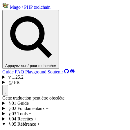
Mago
/
PHP toolchain
Appuyez sur / pour rechercher
Guide
FAQ
Playground
Soutenir
v
1.25.2
@
FR
Cette traduction peut être obsolète.
§ 01
Guide
+
§ 02
Fondamentaux
+
§ 03
Tools
+
§ 04
Recettes
+
§ 05
Référence
+