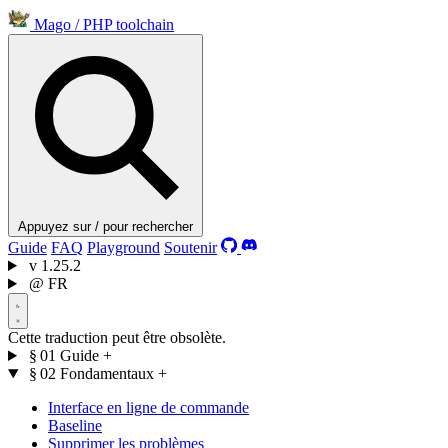
Mago
/
PHP toolchain
Appuyez sur / pour rechercher
Guide
FAQ
Playground
Soutenir
v
1.25.2
@
FR
Cette traduction peut être obsolète.
§ 01
Guide
+
§ 02
Fondamentaux
+
Interface en ligne de commande
Baseline
Supprimer les problèmes