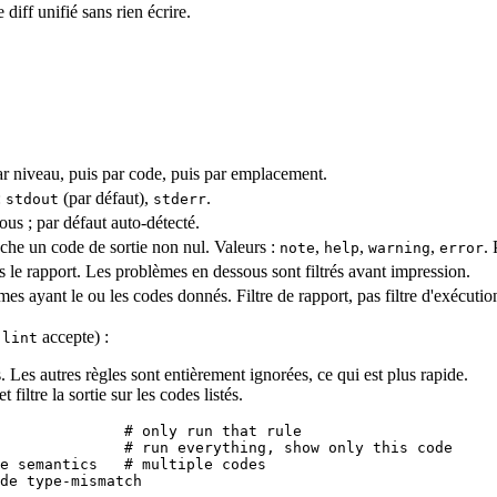
diff unifié sans rien écrire.
ar niveau, puis par code, puis par emplacement.
:
(par défaut),
.
stdout
stderr
ous ; par défaut auto-détecté.
che un code de sortie non nul. Valeurs :
,
,
,
.
note
help
warning
error
s le rapport. Les problèmes en dessous sont filtrés avant impression.
s ayant le ou les codes donnés. Filtre de rapport, pas filtre d'exécutio
accepte) :
 lint
. Les autres règles sont entièrement ignorées, ce qui est plus rapide.
 filtre la sortie sur les codes listés.
              
# only run that rule
              
# run everything, show only this code
e semantics   
# multiple codes