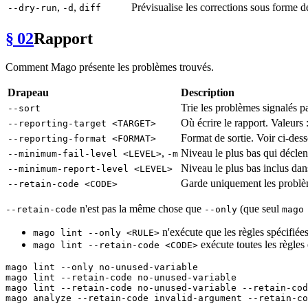
,
,
Prévisualise les corrections sous forme de 
--dry-run
-d
diff
§ 02
Rapport
Comment Mago présente les problèmes trouvés.
Drapeau
Description
Trie les problèmes signalés p
--sort
Où écrire le rapport. Valeurs 
--reporting-target <TARGET>
Format de sortie. Voir ci-dess
--reporting-format <FORMAT>
,
Niveau le plus bas qui déclen
--minimum-fail-level <LEVEL>
-m
Niveau le plus bas inclus dan
--minimum-report-level <LEVEL>
Garde uniquement les problème
--retain-code <CODE>
n'est pas la même chose que
(que seul
--retain-code
--only
mago
n'exécute que les règles spécifiées
mago lint --only <RULE>
exécute toutes les règles et
mago lint --retain-code <CODE>
mago lint --only no-unused-variable                    
mago lint --retain-code no-unused-variable             
mago lint --retain-code no-unused-variable --retain-cod