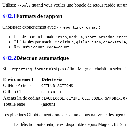
Utilisez
quand vous voulez une boucle de retour rapide sur une
--only
§ 02.1
Formats de rapport
Choisissez explicitement avec
:
--reporting-format
Lisibles par un humain :
,
,
,
,
rich
medium
short
ariadne
emac
CI / lisibles par machine :
,
,
,
github
gitlab
json
checkstyle
Résumés :
,
.
count
code-count
§ 02.2
Détection automatique
Si
n'est pas défini, Mago en choisit un selon l
--reporting-format
Environnement
Détecté via
GitHub Actions
GITHUB_ACTIONS
GitLab CI
GITLAB_CI
Agents IA de coding
,
,
,
CLAUDECODE
GEMINI_CLI
CODEX_SANDBOX
O
Tout le reste
(aucun)
Les pipelines CI obtiennent donc des annotations natives et les agent
La détection automatique est disponible depuis Mago 1.18. Sur 1