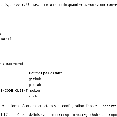
 règle précise. Utilisez
quand vous voulez une couvert
--retain-code
.
s
,
.
sarif
'environnement :
Format par défaut
github
gitlab
PENCODE_CLIENT
medium
rich
s IA un format économe en jetons sans configuration. Passez
--reporti
.17 et antérieur, définissez
ou
--reporting-format=github
--repo