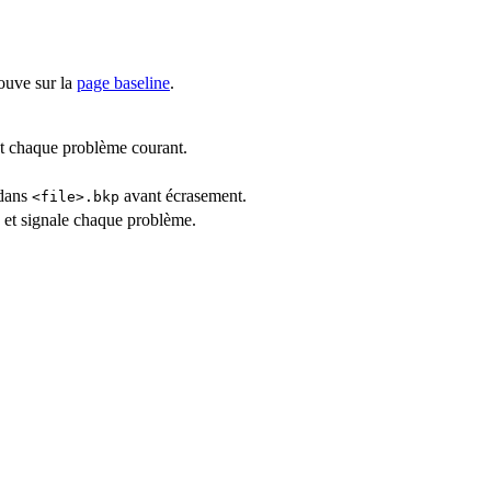
rouve sur la
page baseline
.
nt chaque problème courant.
 dans
avant écrasement.
<file>.bkp
e et signale chaque problème.