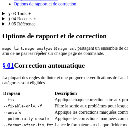
Options de rapport et de correction
§ 03
Tools
+
§ 04
Recettes
+
§ 05
Référence
+
Options de rapport et de correction
,
et
partagent un ensemble de dra
mago lint
mago analyze
mago ast
afin de ne pas les répéter sur chaque page de commande.
§ 01
Correction automatique
La plupart des règles du linter et une poignée de vérifications de l'a
catégories sont éligibles.
Drapeau
Description
Applique chaque correction sûre aux pro
--fix
,
Filtre la sortie aux problèmes pour lesqu
--fixable-only
-f
Applique les corrections marquées comme 
--unsafe
Applique les corrections marquées comme
--potentially-unsafe
,
Lance le formateur sur chaque fichier m
--format-after-fix
fmt