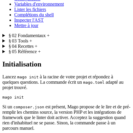
Variables d'environnement
Lister les fichiers
Complétions du shell
Inspecter l'AST
Mettre à jour
§ 02
Fondamentaux
+
§ 03
Tools
+
§ 04
Recettes
+
§ 05
Référence
+
Initialisation
Lancez
à la racine de votre projet et répondez à
mago init
quelques questions. La commande écrit un
adapté au
mago.toml
projet trouvé.
Si un
est présent, Mago propose de le lire et de pré-
composer.json
remplir les chemins source, la version PHP et les intégrations de
framework que le linter doit activer. Acceptez la suggestion quand
rien d'inhabituel ne se passe. Sinon, la commande passe à un
parcours manuel.