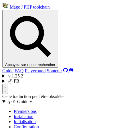
Mago
/
PHP toolchain
Appuyez sur / pour rechercher
Guide
FAQ
Playground
Soutenir
v
1.25.2
@
FR
Cette traduction peut être obsolète.
§ 01
Guide
+
Premiers pas
Installation
Initialisation
Configuration