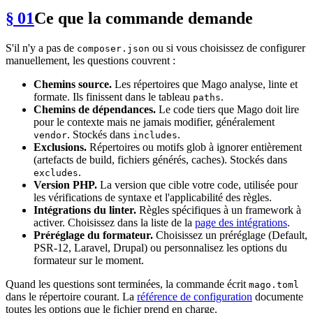
§ 01
Ce que la commande demande
S'il n'y a pas de
ou si vous choisissez de configurer
composer.json
manuellement, les questions couvrent :
Chemins source.
Les répertoires que Mago analyse, linte et
formate. Ils finissent dans le tableau
.
paths
Chemins de dépendances.
Le code tiers que Mago doit lire
pour le contexte mais ne jamais modifier, généralement
. Stockés dans
.
vendor
includes
Exclusions.
Répertoires ou motifs glob à ignorer entièrement
(artefacts de build, fichiers générés, caches). Stockés dans
.
excludes
Version PHP.
La version que cible votre code, utilisée pour
les vérifications de syntaxe et l'applicabilité des règles.
Intégrations du linter.
Règles spécifiques à un framework à
activer. Choisissez dans la liste de la
page des intégrations
.
Préréglage du formateur.
Choisissez un préréglage (Default,
PSR-12, Laravel, Drupal) ou personnalisez les options du
formateur sur le moment.
Quand les questions sont terminées, la commande écrit
mago.toml
dans le répertoire courant. La
référence de configuration
documente
toutes les options que le fichier prend en charge.