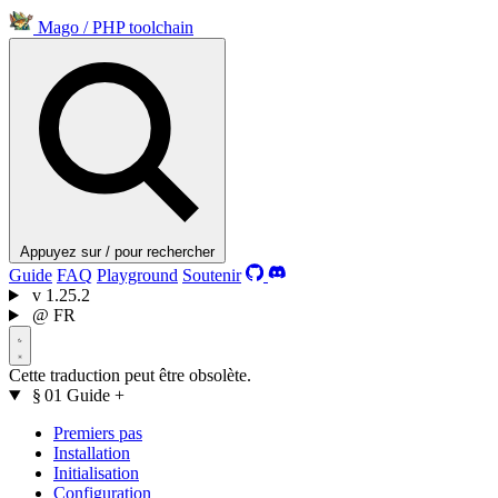
Mago
/
PHP toolchain
Appuyez sur / pour rechercher
Guide
FAQ
Playground
Soutenir
v
1.25.2
@
FR
Cette traduction peut être obsolète.
§ 01
Guide
+
Premiers pas
Installation
Initialisation
Configuration