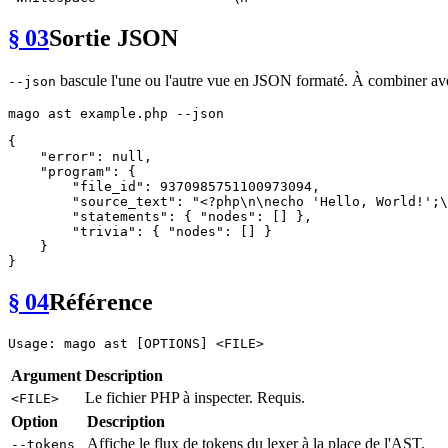
§ 03
Sortie JSON
bascule l'une ou l'autre vue en JSON formaté. À combiner a
--json
{
"error"
:
null
,
"program"
:
{
"file_id"
:
9370985751100973094
,
"source_text"
:
"<?php\n\necho 'Hello, World!';\
"statements"
:
{
"nodes"
:
[
]
}
,
"trivia"
:
{
"nodes"
:
[
]
}
}
}
§ 04
Référence
Argument
Description
Le fichier PHP à inspecter. Requis.
<FILE>
Option
Description
Affiche le flux de tokens du lexer à la place de l'AST.
--tokens