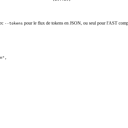
vec
pour le flux de tokens en JSON, ou seul pour l'AST comp
--tokens
n"
,