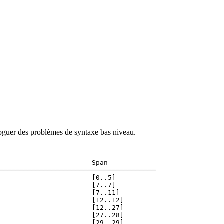
éboguer des problèmes de syntaxe bas niveau.
                       Span

───────────────────────────────────────

                       [0..5]

                       [7..7]

                       [7..11]

                       [12..12]

                       [12..27]

                       [27..28]
