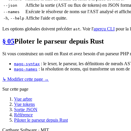
Affiche la sortie (AST ou flux de tokens) en JSON forma
--json
Exécute le résolveur de noms sur l'AST analysé et affic
--names
,
Affiche l'aide et quitte.
-h
--help
Les options globales doivent précéder
. Voir l'
aperçu CLI
pour la l
ast
§ 05
Piloter le parseur depuis Rust
Si vous construisez un outil en Rust et avez besoin d'un parseur PHP r
: le lexer, le parseur, les définitions de nœuds AS
mago-syntax
: la résolution de noms, qui transforme un nom de 
mago-names
↳ Modifier cette page →
Sur cette page
Vue arbre
Vue tokens
Sortie JSON
Référence
Piloter le parseur depuis Rust
Carthage Software · MIT