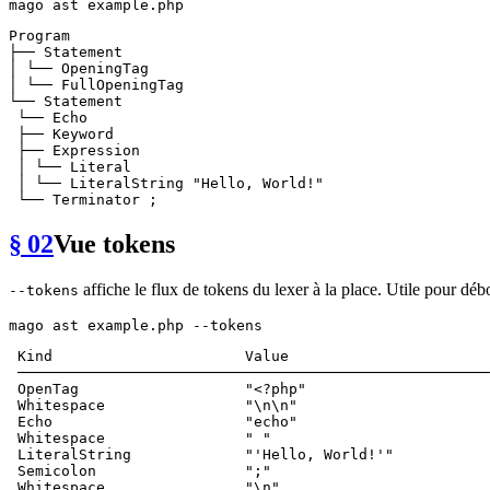
Program

├── Statement

│ └── OpeningTag

│ └── FullOpeningTag

└── Statement

 └── Echo

 ├── Keyword

 ├── Expression

 │ └── Literal

 │ └── LiteralString "Hello, World!"

§ 02
Vue tokens
affiche le flux de tokens du lexer à la place. Utile pour d
--tokens
 Kind                      Value                       
 ──────────────────────────────────────────────────────
 OpenTag                   "<?php"                     
 Whitespace                "\n\n"                      
 Echo                      "echo"                      
 Whitespace                " "                         
 LiteralString             "'Hello, World!'"           
 Semicolon                 ";"                         