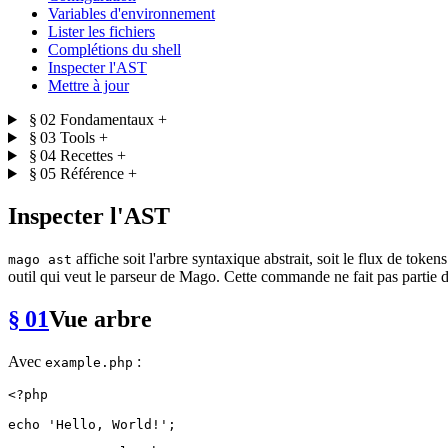
Variables d'environnement
Lister les fichiers
Complétions du shell
Inspecter l'AST
Mettre à jour
§ 02
Fondamentaux
+
§ 03
Tools
+
§ 04
Recettes
+
§ 05
Référence
+
Inspecter l'AST
affiche soit l'arbre syntaxique abstrait, soit le flux de to
mago ast
outil qui veut le parseur de Mago. Cette commande ne fait pas partie 
§ 01
Vue arbre
Avec
:
example.php
<?php
echo
'Hello, World!'