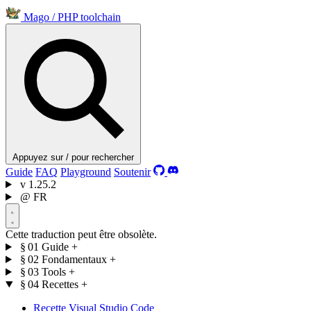
Mago
/
PHP toolchain
Appuyez sur / pour rechercher
Guide
FAQ
Playground
Soutenir
v
1.25.2
@
FR
Cette traduction peut être obsolète.
§ 01
Guide
+
§ 02
Fondamentaux
+
§ 03
Tools
+
§ 04
Recettes
+
Recette Visual Studio Code