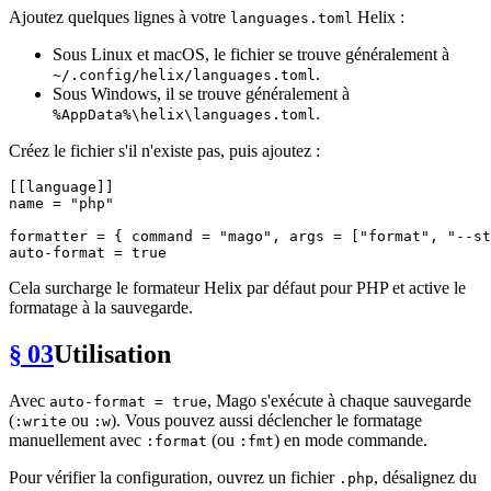
Ajoutez quelques lignes à votre
Helix :
languages.toml
Sous Linux et macOS, le fichier se trouve généralement à
.
~/.config/helix/languages.toml
Sous Windows, il se trouve généralement à
.
%AppData%\helix\languages.toml
Créez le fichier s'il n'existe pas, puis ajoutez :
[[language]]
name
 = 
"php"
formatter
 = { command = 
"mago"
, args = [
"format"
, 
"--st
auto-format
 = 
true
Cela surcharge le formateur Helix par défaut pour PHP et active le
formatage à la sauvegarde.
§ 03
Utilisation
Avec
, Mago s'exécute à chaque sauvegarde
auto-format = true
(
ou
). Vous pouvez aussi déclencher le formatage
:write
:w
manuellement avec
(ou
) en mode commande.
:format
:fmt
Pour vérifier la configuration, ouvrez un fichier
, désalignez du
.php