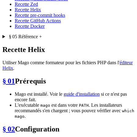
Recette Zed
Recette Helix
Recette pre-commit hooks
Recette GitHub Actions
Recette Docker
§ 05
Référence
+
Recette Helix
Utiliser Mago comme formateur pour les fichiers PHP dans l'
éditeur
Helix
.
§ 01
Prérequis
Mago est installé. Voir le
guide d'installation
si ce n'est pas
encore fait.
L'exécutable
est dans votre
. Les installateurs
mago
PATH
recommandés s'en chargent ; vous pouvez vérifier avec
which
.
mago
§ 02
Configuration