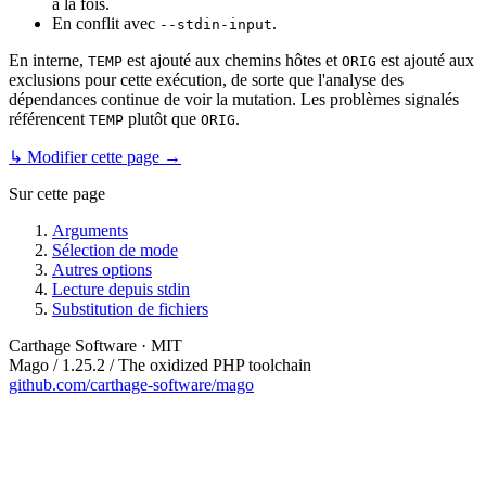
à la fois.
En conflit avec
.
--stdin-input
En interne,
est ajouté aux chemins hôtes et
est ajouté aux
TEMP
ORIG
exclusions pour cette exécution, de sorte que l'analyse des
dépendances continue de voir la mutation. Les problèmes signalés
référencent
plutôt que
.
TEMP
ORIG
↳ Modifier cette page →
Sur cette page
Arguments
Sélection de mode
Autres options
Lecture depuis stdin
Substitution de fichiers
Carthage Software · MIT
Mago / 1.25.2 / The oxidized PHP toolchain
github.com/carthage-software/mago