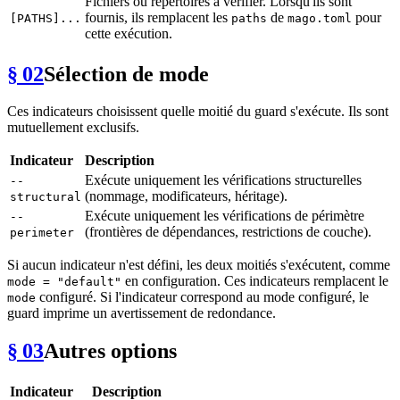
Fichiers ou répertoires à vérifier. Lorsqu'ils sont
fournis, ils remplacent les
de
pour
[PATHS]...
paths
mago.toml
cette exécution.
§ 02
Sélection de mode
Ces indicateurs choisissent quelle moitié du guard s'exécute. Ils sont
mutuellement exclusifs.
Indicateur
Description
Exécute uniquement les vérifications structurelles
--
(nommage, modificateurs, héritage).
structural
Exécute uniquement les vérifications de périmètre
--
(frontières de dépendances, restrictions de couche).
perimeter
Si aucun indicateur n'est défini, les deux moitiés s'exécutent, comme
en configuration. Ces indicateurs remplacent le
mode = "default"
configuré. Si l'indicateur correspond au mode configuré, le
mode
guard imprime un avertissement de redondance.
§ 03
Autres options
Indicateur
Description