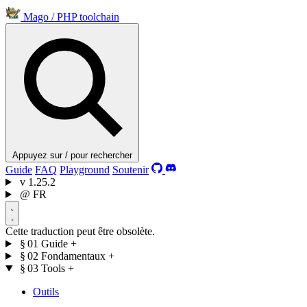
Mago
/
PHP toolchain
Appuyez sur / pour rechercher
Guide
FAQ
Playground
Soutenir
v
1.25.2
@
FR
Cette traduction peut être obsolète.
§ 01
Guide
+
§ 02
Fondamentaux
+
§ 03
Tools
+
Outils