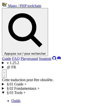
Mago
/
PHP toolchain
Appuyez sur / pour rechercher
Guide
FAQ
Playground
Soutenir
v
1.25.2
@
FR
Cette traduction peut être obsolète.
§ 01
Guide
+
§ 02
Fondamentaux
+
§ 03
Tools
+
Outils