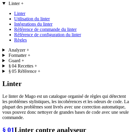
Linter
+
Linter
Utilisation du linter
Intégrations du linter
Référence de commande du linter
Référence de configuration du linter
Règles
Analyzer
+
Formatter
+
Guard
+
§ 04
Recettes
+
§ 05
Référence
+
Linter
Le linter de Mago est un catalogue organisé de règles qui détectent
les problèmes stylistiques, les incohérences et les odeurs de code. La
plupart des problèmes sont livrés avec une correction automatique,
vous pouvez donc nettoyer de grandes bases de code avec une seule
commande.
§ 01
Linter contre analyseur