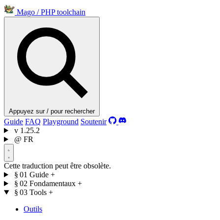
Mago
/
PHP toolchain
Appuyez sur / pour rechercher
Guide
FAQ
Playground
Soutenir
v
1.25.2
@
FR
Cette traduction peut être obsolète.
§ 01
Guide
+
§ 02
Fondamentaux
+
§ 03
Tools
+
Outils