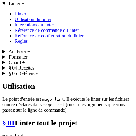
Linter
+
Linter
Utilisation du linter
Intégrations du linter
Référence de commande du linter
Référence de configuration du linter
Règles
Analyzer
+
Formatter
+
Guard
+
§ 04
Recettes
+
§ 05
Référence
+
Utilisation
Le point d'entrée est
. Il exécute le linter sur les fichiers
mago lint
source déclarés dans
(ou sur les arguments que vous
mago.toml
passez sur la ligne de commande).
§ 01
Linter tout le projet