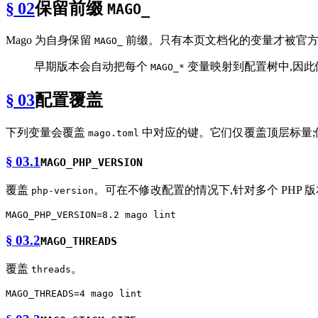
§ 02
保留前缀
MAGO_
Mago 为自身保留
前缀。只有本页文档化的变量才被官
MAGO_
早期版本会自动把每个
变量映射到配置树中,因
MAGO_*
§ 03
配置覆盖
下列变量会覆盖
中对应的键。它们仅覆盖顶层标量;
mago.toml
§ 03.1
MAGO_PHP_VERSION
覆盖
。可在不修改配置的情况下,针对多个 PHP 
php-version
§ 03.2
MAGO_THREADS
覆盖
。
threads