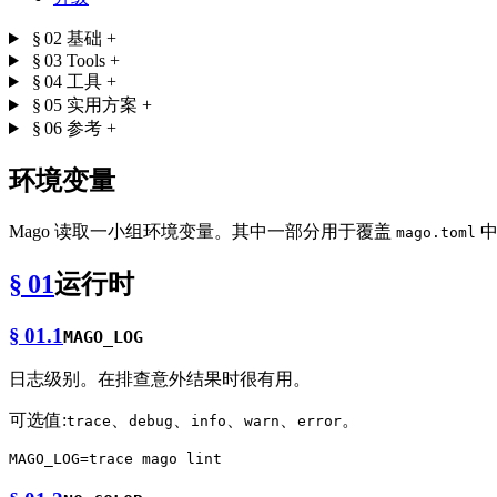
§ 02
基础
+
§ 03
Tools
+
§ 04
工具
+
§ 05
实用方案
+
§ 06
参考
+
环境变量
Mago 读取一小组环境变量。其中一部分用于覆盖
中
mago.toml
§ 01
运行时
§ 01.1
MAGO_LOG
日志级别。在排查意外结果时很有用。
可选值:
、
、
、
、
。
trace
debug
info
warn
error