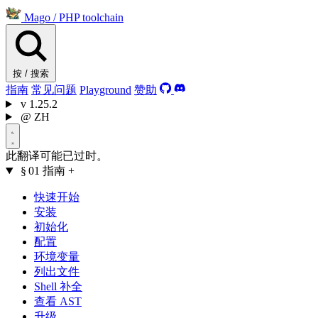
Mago
/
PHP toolchain
按 / 搜索
指南
常见问题
Playground
赞助
v
1.25.2
@
ZH
此翻译可能已过时。
§ 01
指南
+
快速开始
安装
初始化
配置
环境变量
列出文件
Shell 补全
查看 AST
升级