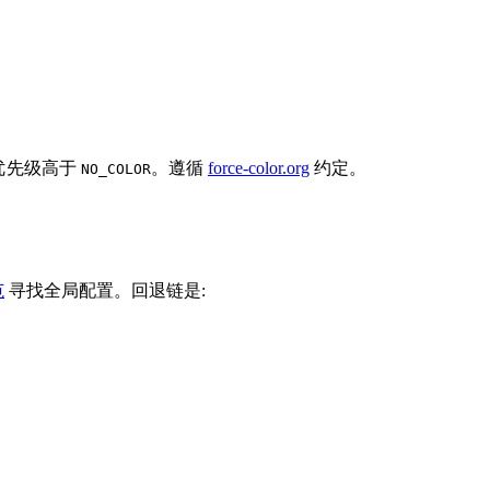
。优先级高于
。遵循
force-color.org
约定。
NO_COLOR
范
寻找全局配置。回退链是: