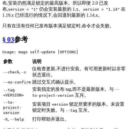
布,安装仍然满足锁定的最高版本。所以即便 2.0 已发
布,
仍会安装最新的 1.x。
在
version = "1"
version = "1.14"
1.19.x 已经流行的情况下,会回退到最新的 1.14.x。
只有在没有任何已发布版本满足锁定时,命令才会失败。
§ 03
参考
参数
说明
仅检查更新,不进行安装。有可用更新时以非零
,
--check
-c
状态退出。
跳过交互式确认提示。
--no-confirm
安装指定的发布 tag,而不是最新版本。与
--
--tag
互斥。
<VERSION>
to-project-version
--to-
安装项目
锁定所要求的版本。未设置
version
project-
锁定时失败。与
互斥。
--tag
version
,
打印帮助并退出。
-h
--help