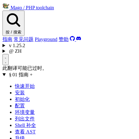
Mago
/
PHP toolchain
按 / 搜索
指南
常见问题
Playground
赞助
v
1.25.2
@
ZH
此翻译可能已过时。
§ 01
指南
+
快速开始
安装
初始化
配置
环境变量
列出文件
Shell 补全
查看 AST
升级