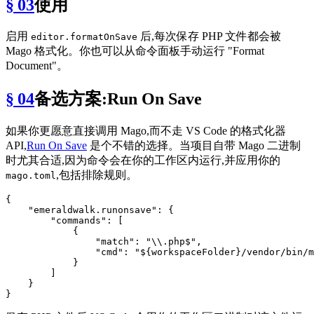
§ 03
使用
启用
后,每次保存 PHP 文件都会被
editor.formatOnSave
Mago 格式化。你也可以从命令面板手动运行 "Format
Document"。
§ 04
备选方案:Run On Save
如果你更愿意直接调用 Mago,而不走 VS Code 的格式化器
API,
Run On Save
是个不错的选择。当项目自带 Mago 二进制
时尤其合适,因为命令会在你的工作区内运行,并应用你的
,包括排除规则。
mago.toml
{
"emeraldwalk.runonsave"
:
{
"commands"
:
[
{
"match"
:
"\\.php$"
,
"cmd"
:
"${workspaceFolder}/vendor/bin/m
}
]
}
}