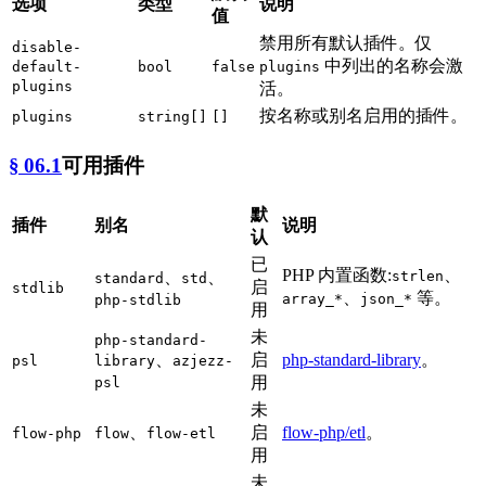
选项
类型
说明
值
禁用所有默认插件。仅
disable-
中列出的名称会激
default-
bool
false
plugins
plugins
活。
按名称或别名启用的插件。
plugins
string[]
[]
§ 06.1
可用插件
默
插件
别名
说明
认
已
PHP 内置函数:
、
、
、
strlen
standard
std
启
stdlib
、
等。
array_*
json_*
php-stdlib
用
未
php-standard-
、
启
php-standard-library
。
psl
library
azjezz-
用
psl
未
、
启
flow-php/etl
。
flow-php
flow
flow-etl
用
未