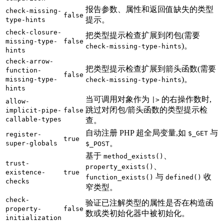
报告参数、属性和返回值缺失的类型
check-missing-
false
提示。
type-hints
check-closure-
把类型提示检查扩展到闭包(需要
missing-type-
false
)。
check-missing-type-hints
hints
check-arrow-
把类型提示检查扩展到箭头函数(需要
function-
false
)。
missing-type-
check-missing-type-hints
hints
当可调用对象作为
的右操作数时,
|>
allow-
跳过对闭包/箭头函数的类型提示检
implicit-pipe-
false
callable-types
查。
自动注册 PHP 超全局变量,如
与
$_GET
register-
true
。
super-globals
$_POST
基于
、
method_exists()
trust-
、
property_exists()
existence-
true
与
收
function_exists()
defined()
checks
窄类型。
check-
验证已注解类型的属性是否在构造函
property-
false
数或类初始化器中被初始化。
initialization