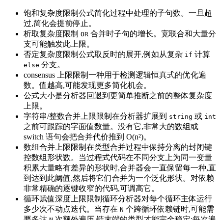
饱和复杂度限制公式简化过程中处理的子句数。一旦超
过,简化会提前停止。
析取复杂度限制
合并时子句的增长。宽联合和大量分
OR
支可能触发此上限。
否定复杂度限制公式取反时的展开,例如从复杂
计算
if
分支。
else
consensus 上限限制一种用于检测逻辑恒真式的优化遍
数。值越高,可能发现更多简化机会。
公式大小是分析器回退到更简单推断之前的整体复杂度
上限。
字符串/整数合并上限限制在分析器扩展到
或
string
int
之前可跟踪的字面值数量。没有它,非常大的数组或
switch 语句会把合并代价推到 O(n²)。
数组合并上限限制在类型合并过程中保持分离的封闭键
控数组形状数。当过程式代码在不同分支上为同一变量
积累大量略有差异的形状时,合并器会一直保留每一种,直
到达到此阈值,然后将它们合并为一个泛化形状。对依赖
非常精确的逐键收窄的代码,可调高它。
循环赋值深度上限限制循环分析器对每个循环主体运行
多少次不动点迭代。当存在
个跨循环依赖链时,可能需
N
要多达
次额外遍历,链末端的类型才能完全稳定;每次遍
N