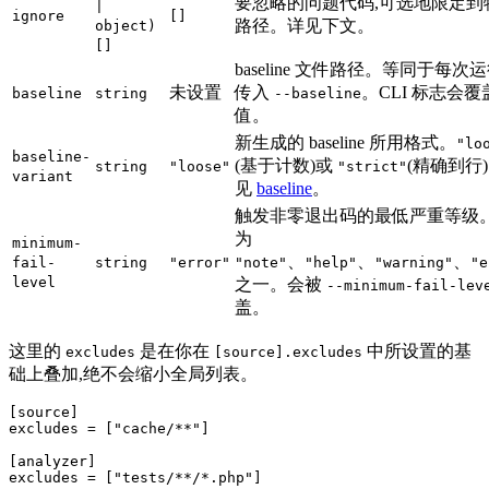
要忽略的问题代码,可选地限定到
|
ignore
[]
路径。详见下文。
object)
[]
baseline 文件路径。等同于每次
未设置
传入
。CLI 标志会覆
baseline
string
--baseline
值。
新生成的 baseline 所用格式。
"lo
baseline-
(基于计数)或
(精确到行
string
"loose"
"strict"
variant
见
baseline
。
触发非零退出码的最低严重等级
为
minimum-
、
、
、
fail-
string
"error"
"note"
"help"
"warning"
"e
level
之一。会被
--minimum-fail-lev
盖。
这里的
是在你在
中所设置的基
excludes
[source].excludes
础上叠加,绝不会缩小全局列表。
[source]
excludes
 = [
"cache/**"
]

[analyzer]
excludes
 = [
"tests/**/*.php"