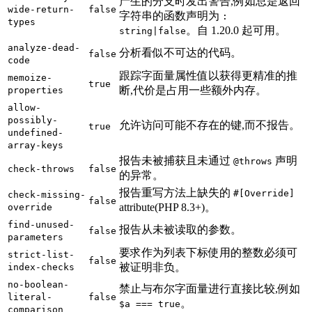
产生的分支时发出警告,例如总是返回
wide-return-
false
字符串的函数声明为
:
types
。自 1.20.0 起可用。
string|false
analyze-dead-
分析看似不可达的代码。
false
code
跟踪字面量属性值以获得更精准的推
memoize-
true
断,代价是占用一些额外内存。
properties
allow-
possibly-
允许访问可能不存在的键,而不报告。
true
undefined-
array-keys
报告未被捕获且未通过
声明
@throws
check-throws
false
的异常。
报告重写方法上缺失的
#[Override]
check-missing-
false
attribute(PHP 8.3+)。
override
find-unused-
报告从未被读取的参数。
false
parameters
要求作为列表下标使用的整数必须可
strict-list-
false
被证明非负。
index-checks
no-boolean-
禁止与布尔字面量进行直接比较,例如
literal-
false
。
$a === true
comparison