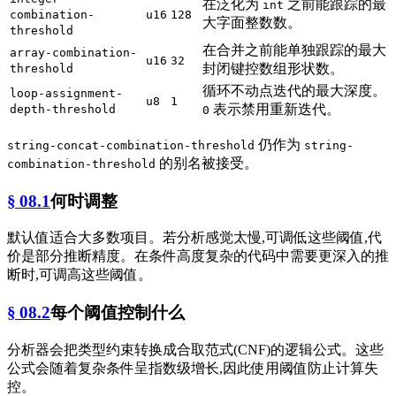
在泛化为
之前能跟踪的最
int
combination-
u16
128
大字面整数数。
threshold
在合并之前能单独跟踪的最大
array-combination-
u16
32
封闭键控数组形状数。
threshold
循环不动点迭代的最大深度。
loop-assignment-
u8
1
表示禁用重新迭代。
depth-threshold
0
仍作为
string-concat-combination-threshold
string-
的别名被接受。
combination-threshold
§ 08.1
何时调整
默认值适合大多数项目。若分析感觉太慢,可调低这些阈值,代
价是部分推断精度。在条件高度复杂的代码中需要更深入的推
断时,可调高这些阈值。
§ 08.2
每个阈值控制什么
分析器会把类型约束转换成合取范式(CNF)的逻辑公式。这些
公式会随着复杂条件呈指数级增长,因此使用阈值防止计算失
控。