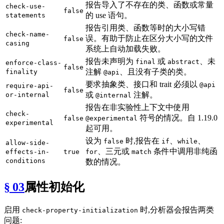
报告导入了不存在的类、函数或常量
check-use-
false
的 use 语句。
statements
报告引用类、函数等时的大小写错
check-name-
误。有助于防止在区分大小写的文件
false
casing
系统上自动加载失败。
报告未声明为
或
、未
final
abstract
enforce-class-
false
注解
、且没有子类的类。
finality
@api
要求抽象类、接口和 trait 必须以
@api
require-api-
false
或
注解。
or-internal
@internal
报告在非实验性上下文中使用
check-
符号的情况。自 1.19.0
false
@experimental
experimental
起可用。
设为
时,报告在
、
、
false
if
while
allow-side-
、三元或
条件中调用非纯函
effects-in-
true
for
match
conditions
数的情况。
§ 03
属性初始化
启用
时,分析器会报告两类
check-property-initialization
问题: