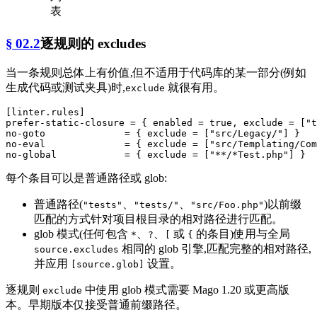
表
§ 02.2
逐规则的 excludes
当一条规则总体上有价值,但不适用于代码库的某一部分(例如
生成代码或测试夹具)时,
就很有用。
exclude
[linter.rules]
prefer-static-closure
 = { enabled = 
true
, exclude = [
"t
no-goto
              = { exclude = [
"src/Legacy/"
no-eval
              = { exclude = [
"src/Templating/Com
no-global
            = { exclude = [
"**/*Test.php"
每个条目可以是普通路径或 glob:
普通路径(
、
、
)以前缀
"tests"
"tests/"
"src/Foo.php"
匹配的方式针对项目根目录的相对路径进行匹配。
glob 模式(任何包含
、
、
或
的条目)使用与全局
*
?
[
{
相同的 glob 引擎,匹配完整的相对路径,
source.excludes
并应用
设置。
[source.glob]
逐规则
中使用 glob 模式需要 Mago 1.20 或更高版
exclude
本。早期版本仅接受普通前缀路径。