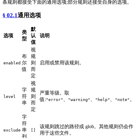
条规则都接受下面的通用选项;部分规则还接受自身的选项。
§ 02.1
通用选项
默
类
选项
认
说明
型
值
视
布
规
尔
则
启用或禁用该规则。
enabled
值
而
定
视
字
规
严重等级。取
符
则
level
值:
、
、
、
。
"error"
"warning"
"help"
"note"
串
而
定
字
符
该规则跳过的路径或 glob。其他规则仍会作
串
exclude
[]
用于这些文件。
列