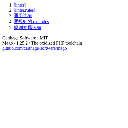
[linter]
[linter.rules]
通用选项
逐规则的 excludes
规则专属选项
Carthage Software · MIT
Mago / 1.25.2 / The oxidized PHP toolchain
github.com/carthage-software/mago