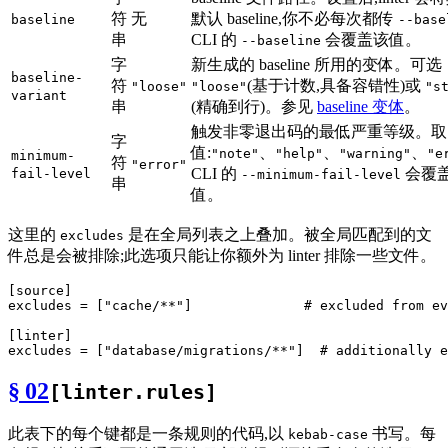
符
无
默认 baseline,你不必每次都传
baseline
--base
串
CLI 的
会覆盖该值。
--baseline
字
新生成的 baseline 所用的变体。可选
baseline-
符
(基于计数,具备容错性)或
"loose"
"loose"
"s
variant
串
(精确到行)。参见
baseline 变体
。
触发非零退出码的最低严重等级。取
字
值:
、
、
、
"note"
"help"
"warning"
"e
minimum-
符
"error"
CLI 的
会覆
fail-level
--minimum-fail-level
串
值。
这里的
是在全局列表之上叠加。被全局匹配到的文
excludes
件总是会被排除;此选项只能让你额外为 linter 排除一些文件。
[source]
excludes
 = [
"cache/**"
]              
# excluded from ev
[linter]
excludes
 = [
"database/migrations/**"
]  
# additionally e
§ 02
[linter.rules]
此表下的每个键都是一条规则的代码,以
书写。每
kebab-case