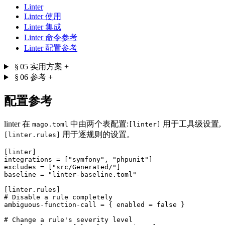
Linter
Linter 使用
Linter 集成
Linter 命令参考
Linter 配置参考
§ 05
实用方案
+
§ 06
参考
+
配置参考
linter 在
中由两个表配置:
用于工具级设置,
mago.toml
[linter]
用于逐规则的设置。
[linter.rules]
[linter]
integrations
 = [
"symfony"
, 
"phpunit"
excludes
 = [
"src/Generated/"
baseline
 = 
"linter-baseline.toml"
[linter.rules]
# Disable a rule completely
ambiguous-function-call
 = { enabled = 
false
 }

# Change a rule's severity level