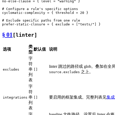
no-else-clause
 = { level = 
"warning"
 }

# Configure a rule's specific options
cyclomatic-complexity
 = { threshold = 
20
 }

# Exclude specific paths from one rule
prefer-static-closure
 = { exclude = [
"tests/"
§ 01
[linter]
类
选项
默认值
说明
型
字
符
linter 跳过的路径或 glob。叠加在全
串
excludes
[]
之上。
source.excludes
列
表
字
符
串
要启用的框架集成。完整列表见
集成
integrations
[]
列
表
字
baseline 文件路径。设置后,linter 