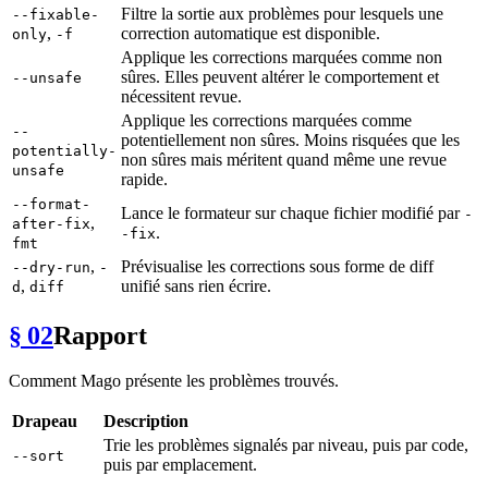
Filtre la sortie aux problèmes pour lesquels une
--fixable-
,
correction automatique est disponible.
only
-f
Applique les corrections marquées comme non
sûres. Elles peuvent altérer le comportement et
--unsafe
nécessitent revue.
Applique les corrections marquées comme
--
potentiellement non sûres. Moins risquées que les
potentially-
non sûres mais méritent quand même une revue
unsafe
rapide.
--format-
Lance le formateur sur chaque fichier modifié par
-
,
after-fix
.
-fix
fmt
,
Prévisualise les corrections sous forme de diff
--dry-run
-
,
unifié sans rien écrire.
d
diff
§ 02
Rapport
Comment Mago présente les problèmes trouvés.
Drapeau
Description
Trie les problèmes signalés par niveau, puis par code,
--sort
puis par emplacement.