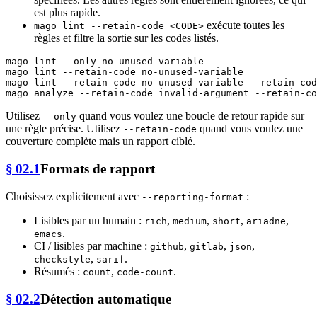
est plus rapide.
exécute toutes les
mago lint --retain-code <CODE>
règles et filtre la sortie sur les codes listés.
mago lint --only no-unused-variable                    
mago lint --retain-code no-unused-variable             
mago lint --retain-code no-unused-variable --retain-cod
Utilisez
quand vous voulez une boucle de retour rapide sur
--only
une règle précise. Utilisez
quand vous voulez une
--retain-code
couverture complète mais un rapport ciblé.
§ 02.1
Formats de rapport
Choisissez explicitement avec
:
--reporting-format
Lisibles par un humain :
,
,
,
,
rich
medium
short
ariadne
.
emacs
CI / lisibles par machine :
,
,
,
github
gitlab
json
,
.
checkstyle
sarif
Résumés :
,
.
count
code-count
§ 02.2
Détection automatique