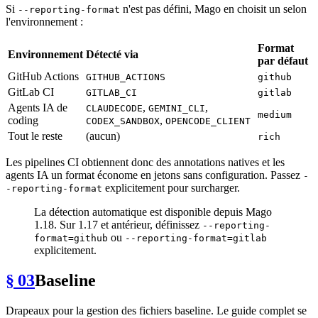
Si
n'est pas défini, Mago en choisit un selon
--reporting-format
l'environnement :
Format
Environnement
Détecté via
par défaut
GitHub Actions
GITHUB_ACTIONS
github
GitLab CI
GITLAB_CI
gitlab
Agents IA de
,
,
CLAUDECODE
GEMINI_CLI
medium
coding
,
CODEX_SANDBOX
OPENCODE_CLIENT
Tout le reste
(aucun)
rich
Les pipelines CI obtiennent donc des annotations natives et les
agents IA un format économe en jetons sans configuration. Passez
-
explicitement pour surcharger.
-reporting-format
La détection automatique est disponible depuis Mago
1.18. Sur 1.17 et antérieur, définissez
--reporting-
ou
format=github
--reporting-format=gitlab
explicitement.
§ 03
Baseline
Drapeaux pour la gestion des fichiers baseline. Le guide complet se