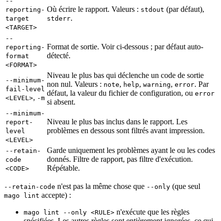
--
Où écrire le rapport. Valeurs :
(par défaut),
reporting-
stdout
.
target
stderr
<TARGET>
--
Format de sortie. Voir ci-dessous ; par défaut auto-
reporting-
détecté.
format
<FORMAT>
Niveau le plus bas qui déclenche un code de sortie
--minimum-
non nul. Valeurs :
,
,
,
. Par
note
help
warning
error
fail-level
défaut, la valeur du fichier de configuration, ou
error
,
<LEVEL>
-m
si absent.
--minimum-
Niveau le plus bas inclus dans le rapport. Les
report-
problèmes en dessous sont filtrés avant impression.
level
<LEVEL>
Garde uniquement les problèmes ayant le ou les codes
--retain-
donnés. Filtre de rapport, pas filtre d'exécution.
code
Répétable.
<CODE>
n'est pas la même chose que
(que seul
--retain-code
--only
accepte) :
mago lint
n'exécute que les règles
mago lint --only <RULE>
spécifiées. Les autres règles sont entièrement ignorées, ce qui