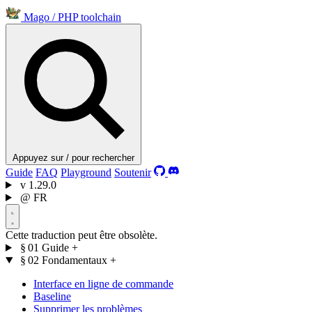
Mago
/
PHP toolchain
Appuyez sur / pour rechercher
Guide
FAQ
Playground
Soutenir
v
1.29.0
@
FR
Cette traduction peut être obsolète.
§ 01
Guide
+
§ 02
Fondamentaux
+
Interface en ligne de commande
Baseline
Supprimer les problèmes