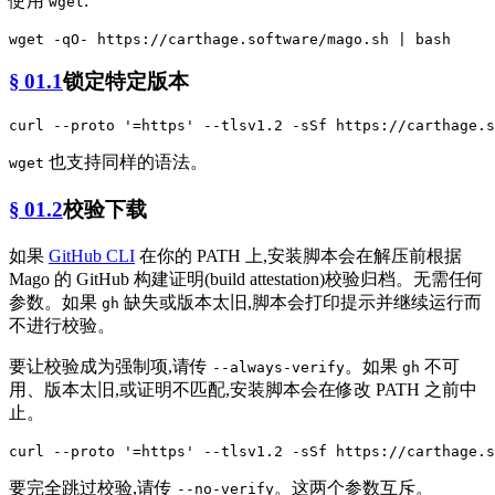
使用
:
wget
§ 01.1
锁定特定版本
curl --proto 
'=https'
也支持同样的语法。
wget
§ 01.2
校验下载
如果
GitHub CLI
在你的 PATH 上,安装脚本会在解压前根据
Mago 的 GitHub 构建证明(build attestation)校验归档。无需任何
参数。如果
缺失或版本太旧,脚本会打印提示并继续运行而
gh
不进行校验。
要让校验成为强制项,请传
。如果
不可
--always-verify
gh
用、版本太旧,或证明不匹配,安装脚本会在修改 PATH 之前中
止。
curl --proto 
'=https'
要完全跳过校验,请传
。这两个参数互斥。
--no-verify