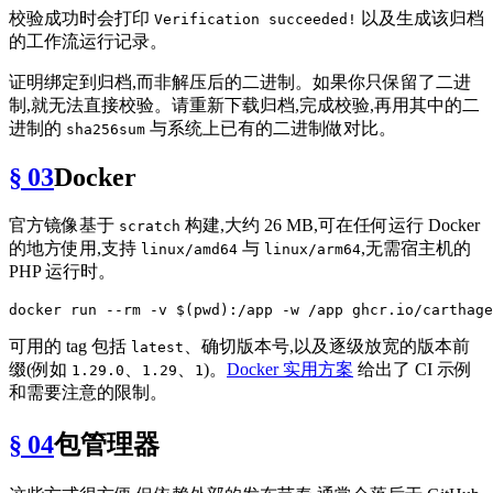
校验成功时会打印
以及生成该归档
Verification succeeded!
的工作流运行记录。
证明绑定到归档,而非解压后的二进制。如果你只保留了二进
制,就无法直接校验。请重新下载归档,完成校验,再用其中的二
进制的
与系统上已有的二进制做对比。
sha256sum
§ 03
Docker
官方镜像基于
构建,大约 26 MB,可在任何运行 Docker
scratch
的地方使用,支持
与
,无需宿主机的
linux/amd64
linux/arm64
PHP 运行时。
docker run --
rm
 -v $(
pwd
可用的 tag 包括
、确切版本号,以及逐级放宽的版本前
latest
缀(例如
、
、
)。
Docker 实用方案
给出了 CI 示例
1.29.0
1.29
1
和需要注意的限制。
§ 04
包管理器