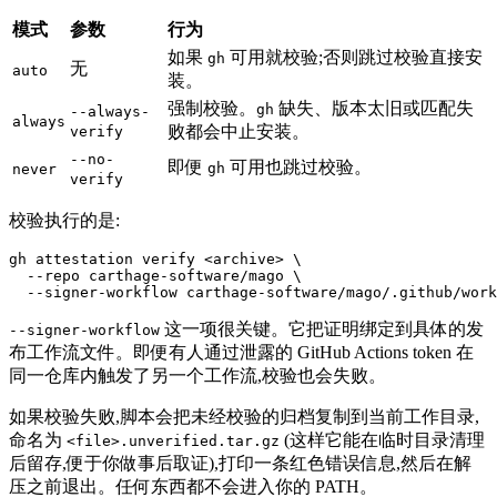
模式
参数
行为
如果
可用就校验;否则跳过校验直接安
gh
无
auto
装。
强制校验。
缺失、版本太旧或匹配失
gh
--always-
always
败都会中止安装。
verify
--no-
即便
可用也跳过校验。
gh
never
verify
校验执行的是:
gh attestation verify <archive> \

  --repo carthage-software/mago \

这一项很关键。它把证明绑定到具体的发
--signer-workflow
布工作流文件。即便有人通过泄露的 GitHub Actions token 在
同一仓库内触发了另一个工作流,校验也会失败。
如果校验失败,脚本会把未经校验的归档复制到当前工作目录,
命名为
(这样它能在临时目录清理
<file>.unverified.tar.gz
后留存,便于你做事后取证),打印一条红色错误信息,然后在解
压之前退出。任何东西都不会进入你的 PATH。