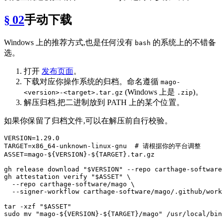
§ 02
手动下载
Windows 上的推荐方式,也是任何没有
的系统上的不错备
bash
选。
打开
发布页面
。
下载对应你操作系统的归档。命名遵循
mago-
(Windows 上是
)。
<version>-<target>.tar.gz
.zip
解压归档,把二进制放到 PATH 上的某个位置。
如果你保留了归档文件,可以在解压前自行校验。
VERSION=1.29.0

TARGET=x86_64-unknown-linux-gnu  
# 请根据你的平台调整
ASSET=mago-
${VERSION}
-
${TARGET}
.tar.gz

gh release download 
"
$VERSION
"
 --repo carthage-software
gh attestation verify 
"
$ASSET
"
 \

  --repo carthage-software/mago \

  --signer-workflow carthage-software/mago/.github/work
tar -xzf 
"
$ASSET
"
sudo 
mv
"mago-
${VERSION}
-
${TARGET}
/mago"