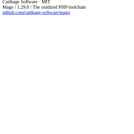
Carthage Software · MIT
Mago / 1.29.0 / The oxidized PHP toolchain
github.com/carthage-software/mago