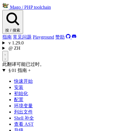
Mago
/
PHP toolchain
按 / 搜索
指南
常见问题
Playground
赞助
v
1.29.0
@
ZH
此翻译可能已过时。
§ 01
指南
+
快速开始
安装
初始化
配置
环境变量
列出文件
Shell 补全
查看 AST
升级