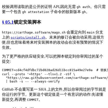
校验调用读取的是公开的证明 API,因此无需
。你只需
gh auth
要一个包含
子命令的较新版本
。
gh attestation
gh
§ 05.1
锁定安装脚本
会重定向到
分支
https://carthage.software/mago.sh
main
上的
。未来的修订会被自动采用,这很方
scripts/install.sh
便,但也意味着将来对安装脚本的改动会在没有预警的情况下
生效。
为了更严格的供应链安全,可以把脚本锁定到你审阅过的某个
提交:
COMMIT=cd4cf4dfdbc72bd028ad26d11bcc815a49e27e9a  
# 替
curl --proto 
'=https'
 --tlsv1.2 -sSf \

"https://raw.githubusercontent.com/carthage-software/
GitHub 不会重写某一 SHA 上的文件,所以你审阅过的字节就是
你运行的字节。更新这个锁定值是一个有意识的动作:先读懂
新提交,再调整
。
COMMIT