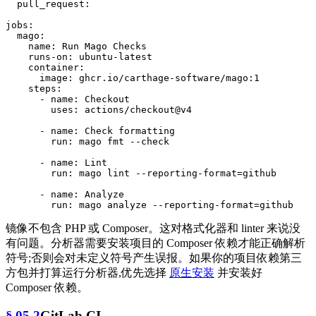
pull_request:
jobs:
mago:
name:
Run
Mago
Checks
runs-on:
ubuntu-latest
container:
image:
ghcr.io/carthage-software/mago:1
steps:
-
name:
Checkout
uses:
actions/checkout@v4
-
name:
Check
formatting
run:
mago
fmt
--check
-
name:
Lint
run:
mago
lint
--reporting-format=github
-
name:
Analyze
run:
mago
analyze
--reporting-format=github
镜像不包含 PHP 或 Composer。这对格式化器和 linter 来说没
有问题。分析器需要安装项目的 Composer 依赖才能正确解析
符号;否则会对未定义符号产生误报。如果你的项目依赖第三
方包并打算运行分析器,优先选择
原生安装
并安装好
Composer 依赖。
§ 05.2
GitLab CI