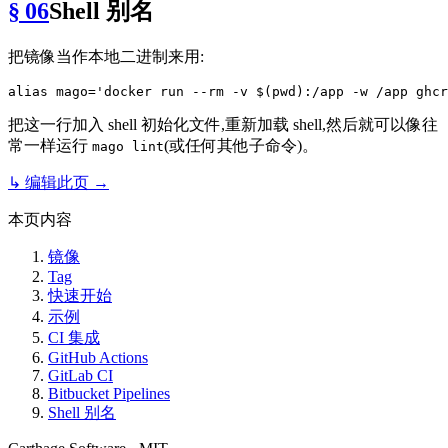
§ 06
Shell 别名
把镜像当作本地二进制来用:
alias
 mago=
'docker run --rm -v $(pwd):/app -w /app ghcr
把这一行加入 shell 初始化文件,重新加载 shell,然后就可以像往
常一样运行
(或任何其他子命令)。
mago lint
↳ 编辑此页 →
本页内容
镜像
Tag
快速开始
示例
CI 集成
GitHub Actions
GitLab CI
Bitbucket Pipelines
Shell 别名