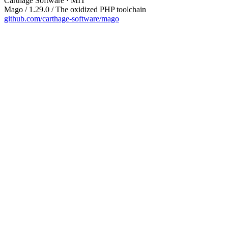
Carthage Software · MIT
Mago / 1.29.0 / The oxidized PHP toolchain
github.com/carthage-software/mago