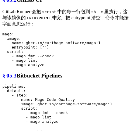
GitLab Runner 会把
中的每一行包到
里执行，这
script
sh -c
与该镜像的
冲突。把 entrypoint 清空，命令才能按
ENTRYPOINT
字面意思运行：
mago:
image:
name:
ghcr.io/carthage-software/mago:1
entrypoint:
 [
""
]

script:
-
mago
fmt
--check
-
mago
lint
-
mago
analyze
§ 05.3
Bitbucket Pipelines
pipelines:
default:
-
step:
name:
Mago
Code
Quality
image:
ghcr.io/carthage-software/mago:1
script:
-
mago
fmt
--check
-
mago
lint
-
mago
analyze