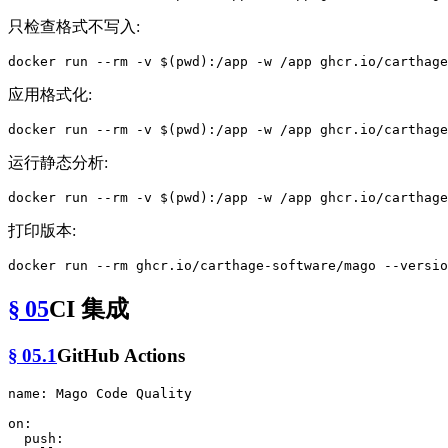
只检查格式不写入:
docker run --
rm
 -v $(
pwd
):/app -w /app ghcr.io/carthage
应用格式化:
docker run --
rm
 -v $(
pwd
):/app -w /app ghcr.io/carthage
运行静态分析:
docker run --
rm
 -v $(
pwd
打印版本:
docker run --
rm
§ 05
CI 集成
§ 05.1
GitHub Actions
name:
Mago
Code
Quality
on:
push: