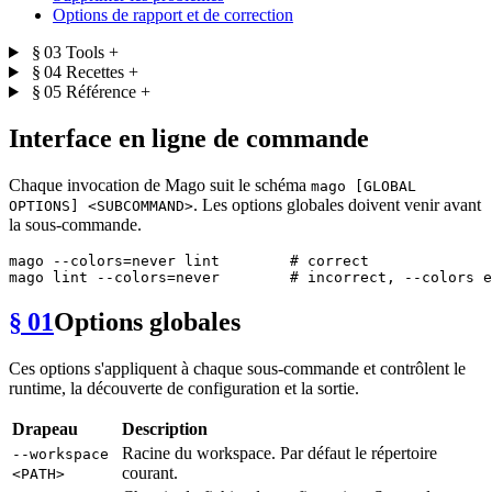
Options de rapport et de correction
§ 03
Tools
+
§ 04
Recettes
+
§ 05
Référence
+
Interface en ligne de commande
Chaque invocation de Mago suit le schéma
mago [GLOBAL
. Les options globales doivent venir avant
OPTIONS] <SUBCOMMAND>
la sous-commande.
mago --colors=never lint        
# correct
mago lint --colors=never        
# incorrect, --colors e
§ 01
Options globales
Ces options s'appliquent à chaque sous-commande et contrôlent le
runtime, la découverte de configuration et la sortie.
Drapeau
Description
Racine du workspace. Par défaut le répertoire
--workspace
courant.
<PATH>