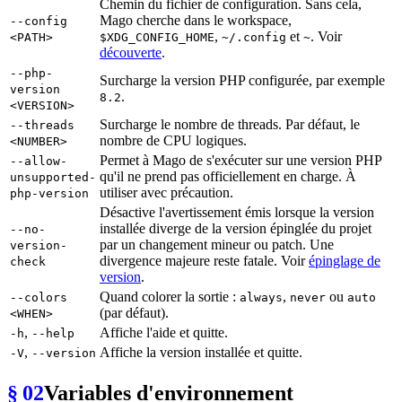
Chemin du fichier de configuration. Sans cela,
Mago cherche dans le workspace,
--config
,
et
. Voir
<PATH>
$XDG_CONFIG_HOME
~/.config
~
découverte
.
--php-
Surcharge la version PHP configurée, par exemple
version
.
8.2
<VERSION>
Surcharge le nombre de threads. Par défaut, le
--threads
nombre de CPU logiques.
<NUMBER>
Permet à Mago de s'exécuter sur une version PHP
--allow-
qu'il ne prend pas officiellement en charge. À
unsupported-
utiliser avec précaution.
php-version
Désactive l'avertissement émis lorsque la version
installée diverge de la version épinglée du projet
--no-
par un changement mineur ou patch. Une
version-
divergence majeure reste fatale. Voir
épinglage de
check
version
.
Quand colorer la sortie :
,
ou
--colors
always
never
auto
(par défaut).
<WHEN>
,
Affiche l'aide et quitte.
-h
--help
,
Affiche la version installée et quitte.
-V
--version
§ 02
Variables d'environnement