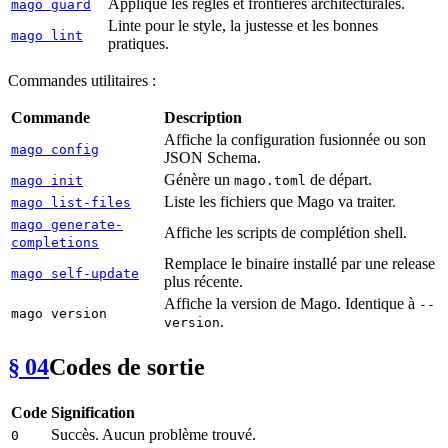
Applique les règles et frontières architecturales.
mago guard
Linte pour le style, la justesse et les bonnes
mago lint
pratiques.
Commandes utilitaires :
Commande
Description
Affiche la configuration fusionnée ou son
mago config
JSON Schema.
Génère un
de départ.
mago init
mago.toml
Liste les fichiers que Mago va traiter.
mago list-files
mago generate-
Affiche les scripts de complétion shell.
completions
Remplace le binaire installé par une release
mago self-update
plus récente.
Affiche la version de Mago. Identique à
--
mago version
.
version
§ 04
Codes de sortie
Code
Signification
Succès. Aucun problème trouvé.
0