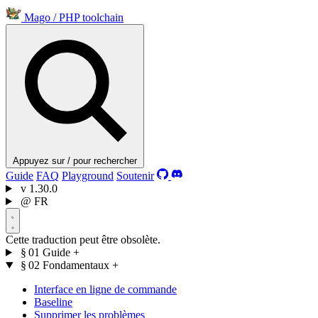
Mago
/
PHP toolchain
Appuyez sur / pour rechercher
Guide
FAQ
Playground
Soutenir
v
1.30.0
@
FR
Cette traduction peut être obsolète.
§ 01
Guide
+
§ 02
Fondamentaux
+
Interface en ligne de commande
Baseline
Supprimer les problèmes