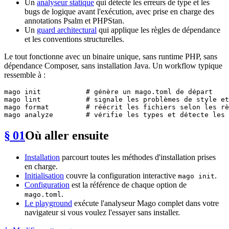
Un
analyseur statique
qui détecte les erreurs de type et les
bugs de logique avant l'exécution, avec prise en charge des
annotations Psalm et PHPStan.
Un
guard architectural
qui applique les règles de dépendance
et les conventions structurelles.
Le tout fonctionne avec un binaire unique, sans runtime PHP, sans
dépendance Composer, sans installation Java. Un workflow typique
ressemble à :
mago init           
# génère un mago.toml de départ
mago lint           
# signale les problèmes de style et
mago format         
# réécrit les fichiers selon les rè
mago analyze        
# vérifie les types et détecte les 
§ 01
Où aller ensuite
Installation
parcourt toutes les méthodes d'installation prises
en charge.
Initialisation
couvre la configuration interactive
.
mago init
Configuration
est la référence de chaque option de
.
mago.toml
Le playground
exécute l'analyseur Mago complet dans votre
navigateur si vous voulez l'essayer sans installer.