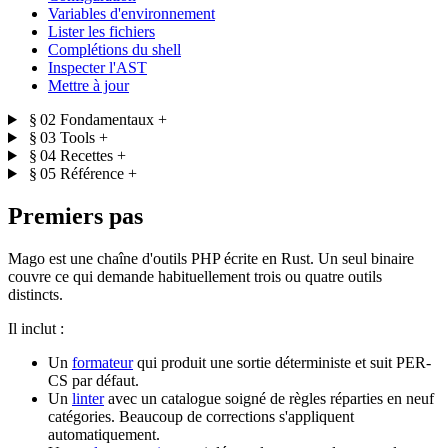
Variables d'environnement
Lister les fichiers
Complétions du shell
Inspecter l'AST
Mettre à jour
§ 02
Fondamentaux
+
§ 03
Tools
+
§ 04
Recettes
+
§ 05
Référence
+
Premiers pas
Mago est une chaîne d'outils PHP écrite en Rust. Un seul binaire
couvre ce qui demande habituellement trois ou quatre outils
distincts.
Il inclut :
Un
formateur
qui produit une sortie déterministe et suit PER-
CS par défaut.
Un
linter
avec un catalogue soigné de règles réparties en neuf
catégories. Beaucoup de corrections s'appliquent
automatiquement.