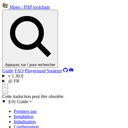
Mago
/
PHP toolchain
Appuyez sur / pour rechercher
Guide
FAQ
Playground
Soutenir
v
1.30.0
@
FR
Cette traduction peut être obsolète.
§ 01
Guide
+
Premiers pas
Installation
Initialisation
Configuration