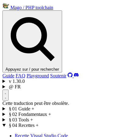
Mago
/
PHP toolchain
Appuyez sur / pour rechercher
Guide
FAQ
Playground
Soutenir
v
1.30.0
@
FR
Cette traduction peut être obsolète.
§ 01
Guide
+
§ 02
Fondamentaux
+
§ 03
Tools
+
§ 04
Recettes
+
Recette Visual Studio Code