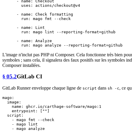
-
name:
Checkout
uses:
actions/checkout@v4
-
name:
Check
formatting
run:
mago
fmt
--check
-
name:
Lint
run:
mago
lint
--reporting-format=github
-
name:
Analyze
run:
mago
analyze
--reporting-format=github
L'image n'inclut pas PHP ni Composer. Cela fonctionne très bien pour 
symboles ; sans cela, il signalera des faux positifs sur les symboles in
Composer installées.
§ 05.2
GitLab CI
GitLab Runner enveloppe chaque ligne de
dans
, ce qu
script
sh -c
mago:
image:
name:
ghcr.io/carthage-software/mago:1
entrypoint:
 [
""
]

script:
-
mago
fmt
--check
-
mago
lint
-
mago
analyze