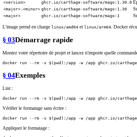
Ép
<version>
ghcr.io/carthage-software/mago:1.30.0
Su
<major>.<minor>
ghcr.io/carthage-software/mago:1.30
Su
<major>
ghcr.io/carthage-software/mago:1
L'image prend en charge
et
. Docker récu
linux/amd64
linux/arm64
§ 03
Démarrage rapide
Montez votre répertoire de projet et lancez n'importe quelle commande
docker run --
rm
 -v $(
pwd
§ 04
Exemples
Lint :
docker run --
rm
 -v $(
pwd
Vérifier le formatage sans écrire :
docker run --
rm
 -v $(
pwd
):/app -w /app ghcr.io/carthage
Appliquer le formatage :