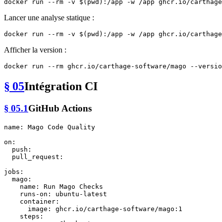
docker run --
rm
 -v $(
pwd
):/app -w /app ghcr.io/carthage
Lancer une analyse statique :
docker run --
rm
 -v $(
pwd
Afficher la version :
docker run --
rm
§ 05
Intégration CI
§ 05.1
GitHub Actions
name:
Mago
Code
Quality
on:
push:
pull_request:
jobs:
mago:
name:
Run
Mago
Checks
runs-on:
ubuntu-latest
container:
image:
ghcr.io/carthage-software/mago:1
steps: