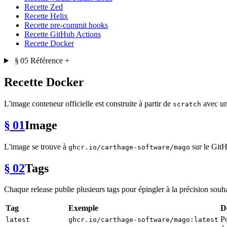
Recette Zed
Recette Helix
Recette pre-commit hooks
Recette GitHub Actions
Recette Docker
§ 05
Référence
+
Recette Docker
L'image conteneur officielle est construite à partir de
avec un 
scratch
§ 01
Image
L'image se trouve à
sur le GitH
ghcr.io/carthage-software/mago
§ 02
Tags
Chaque release publie plusieurs tags pour épingler à la précision souha
Tag
Exemple
D
Po
latest
ghcr.io/carthage-software/mago:latest