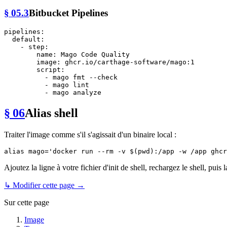
§ 05.3
Bitbucket Pipelines
pipelines:
default:
-
step:
name:
Mago
Code
Quality
image:
ghcr.io/carthage-software/mago:1
script:
-
mago
fmt
--check
-
mago
lint
-
mago
analyze
§ 06
Alias shell
Traiter l'image comme s'il s'agissait d'un binaire local :
alias
 mago=
'docker run --rm -v $(pwd):/app -w /app ghcr
Ajoutez la ligne à votre fichier d'init de shell, rechargez le shell, puis
↳ Modifier cette page →
Sur cette page
Image