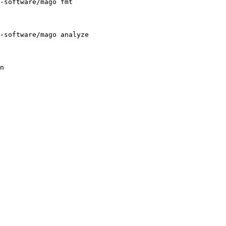
-software/mago 
fmt