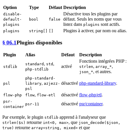
Option
Type
Défaut
Description
Désactive tous les plugins par
disable-
défaut. Seuls les noms que vous
default-
bool
false
listez dans
sont actifs.
plugins
plugins
Plugins à activer, par nom ou alias.
plugins
string[]
[]
§ 06.1
Plugins disponibles
Plugin
Alias
Défaut
Description
Fonctions intégrées PHP :
,
,
standard
std
activé
,
,
stdlib
strlen
array_*
php-stdlib
, et autres.
json_*
php-standard-
,
désactivé
php-standard-library
.
psl
library
azjezz-
psl
,
désactivé
flow-php/etl
.
flow-php
flow
flow-etl
psr-
désactivé
psr/container
.
psr-11
container
Par exemple, le plugin
apprend à l'analyseur que
stdlib
retourne
, que
strlen($s)
int<0, max>
json_decode($json,
retourne
et que
true)
array<string, mixed>