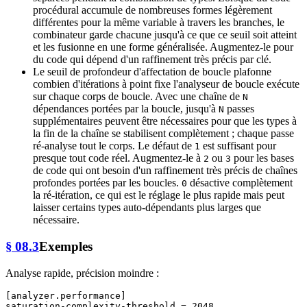
procédural accumule de nombreuses formes légèrement
différentes pour la même variable à travers les branches, le
combinateur garde chacune jusqu'à ce que ce seuil soit atteint
et les fusionne en une forme généralisée. Augmentez-le pour
du code qui dépend d'un raffinement très précis par clé.
Le seuil de profondeur d'affectation de boucle plafonne
combien d'itérations à point fixe l'analyseur de boucle exécute
sur chaque corps de boucle. Avec une chaîne de
N
dépendances portées par la boucle, jusqu'à
passes
N
supplémentaires peuvent être nécessaires pour que les types à
la fin de la chaîne se stabilisent complètement ; chaque passe
ré-analyse tout le corps. Le défaut de
est suffisant pour
1
presque tout code réel. Augmentez-le à
ou
pour les bases
2
3
de code qui ont besoin d'un raffinement très précis de chaînes
profondes portées par les boucles.
désactive complètement
0
la ré-itération, ce qui est le réglage le plus rapide mais peut
laisser certains types auto-dépendants plus larges que
nécessaire.
§ 08.3
Exemples
Analyse rapide, précision moindre :
[analyzer.performance]
saturation-complexity-threshold
 = 
2048