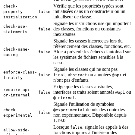
Vérifie que les propriétés typées sont
check-
initialisées dans un constructeur ou un
property-
false
initialiseur de classe.
initialization
Signale les instructions use qui importent
check-use-
des classes, fonctions ou constantes
false
statements
inexistantes.
Signale les casses incorrectes lors du
référencement des classes, fonctions, etc.
check-name-
Aide à prévenir les échecs d'autoload sur
false
casing
les systèmes de fichiers sensibles à la
casse.
Signale les classes qui ne sont pas
enforce-class-
,
ou annotées
et
false
final
abstract
@api
finality
n'ont pas d'enfants.
Exige que les classes abstraites,
require-api-
interfaces et traits soient annotés
ou
false
@api
or-internal
.
@internal
Signale l'utilisation de symboles
depuis des contextes
check-
@experimental
false
non expérimentaux. Disponible depuis
experimental
1.19.0.
Lorsque
, signale les appels à des
false
allow-side-
fonctions impures à l'intérieur des