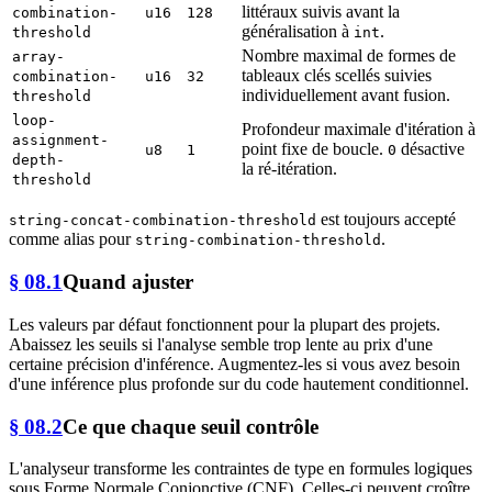
littéraux suivis avant la
combination-
u16
128
généralisation à
.
threshold
int
Nombre maximal de formes de
array-
tableaux clés scellés suivies
combination-
u16
32
individuellement avant fusion.
threshold
loop-
Profondeur maximale d'itération à
assignment-
point fixe de boucle.
désactive
u8
1
0
depth-
la ré-itération.
threshold
est toujours accepté
string-concat-combination-threshold
comme alias pour
.
string-combination-threshold
§ 08.1
Quand ajuster
Les valeurs par défaut fonctionnent pour la plupart des projets.
Abaissez les seuils si l'analyse semble trop lente au prix d'une
certaine précision d'inférence. Augmentez-les si vous avez besoin
d'une inférence plus profonde sur du code hautement conditionnel.
§ 08.2
Ce que chaque seuil contrôle
L'analyseur transforme les contraintes de type en formules logiques
sous Forme Normale Conjonctive (CNF). Celles-ci peuvent croître