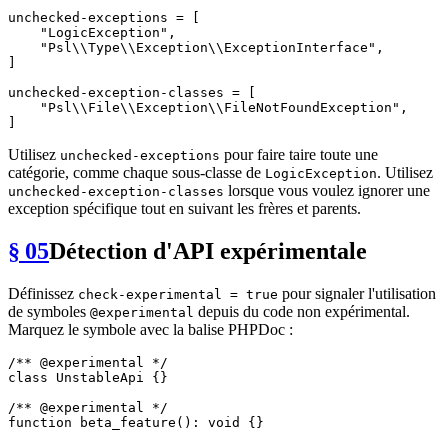
unchecked-exceptions
 = [

"LogicException"
,

"Psl\\Type\\Exception\\ExceptionInterface"
,

]

unchecked-exception-classes
 = [

"Psl\\File\\Exception\\FileNotFoundException"
,

Utilisez
pour faire taire toute une
unchecked-exceptions
catégorie, comme chaque sous-classe de
. Utilisez
LogicException
lorsque vous voulez ignorer une
unchecked-exception-classes
exception spécifique tout en suivant les frères et parents.
§ 05
Détection d'API expérimentale
Définissez
pour signaler l'utilisation
check-experimental = true
de symboles
depuis du code non expérimental.
@experimental
Marquez le symbole avec la balise PHPDoc :
/** 
@experimental
 */
class
UnstableApi
{}

/** 
@experimental
 */
function
beta_feature
(
): 
void