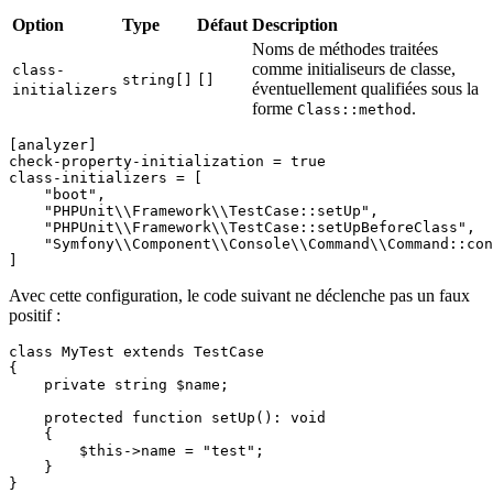
Option
Type
Défaut
Description
Noms de méthodes traitées
comme initialiseurs de classe,
class-
string[]
[]
éventuellement qualifiées sous la
initializers
forme
.
Class::method
[analyzer]
check-property-initialization
 = 
true
class-initializers
 = [

"boot"
,

"PHPUnit\\Framework\\TestCase::setUp"
,

"PHPUnit\\Framework\\TestCase::setUpBeforeClass"
,

"Symfony\\Component\\Console\\Command\\Command::con
Avec cette configuration, le code suivant ne déclenche pas un faux
positif :
class
MyTest
extends
TestCase
{

private
string
$name
;

protected
function
setUp
(
): 
void
{

$this
->name = 
"test"
;

    }
