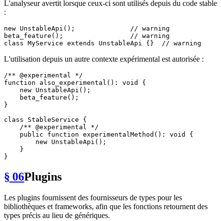
L'analyseur avertit lorsque ceux-ci sont utilisés depuis du code stable
:
new
UnstableApi
();              
// warning
beta_feature
();                 
// warning
class
MyService
extends
UnstableApi
{}  
// warning
L'utilisation depuis un autre contexte expérimental est autorisée :
/** 
@experimental
 */
function
also_experimental
(
): 
void
{

new
UnstableApi
();

beta_feature
();

}

class
StableService
{

/** 
@experimental
 */
public
function
experimentalMethod
(
): 
void
{

new
UnstableApi
();

    }

§ 06
Plugins
Les plugins fournissent des fournisseurs de types pour les
bibliothèques et frameworks, afin que les fonctions retournent des
types précis au lieu de génériques.