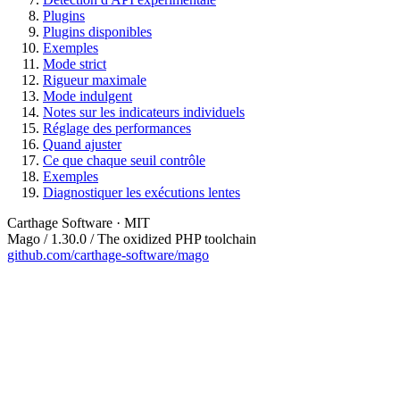
Plugins
Plugins disponibles
Exemples
Mode strict
Rigueur maximale
Mode indulgent
Notes sur les indicateurs individuels
Réglage des performances
Quand ajuster
Ce que chaque seuil contrôle
Exemples
Diagnostiquer les exécutions lentes
Carthage Software · MIT
Mago / 1.30.0 / The oxidized PHP toolchain
github.com/carthage-software/mago