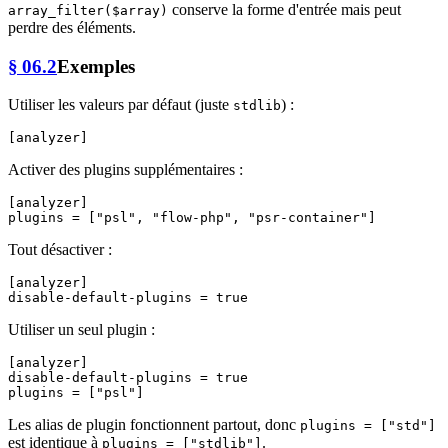
conserve la forme d'entrée mais peut
array_filter($array)
perdre des éléments.
§ 06.2
Exemples
Utiliser les valeurs par défaut (juste
) :
stdlib
[analyzer]
Activer des plugins supplémentaires :
[analyzer]
plugins
 = [
"psl"
, 
"flow-php"
, 
"psr-container"
Tout désactiver :
[analyzer]
disable-default-plugins
 = 
true
Utiliser un seul plugin :
[analyzer]
disable-default-plugins
 = 
true
plugins
 = [
"psl"
Les alias de plugin fonctionnent partout, donc
plugins = ["std"]
est identique à
.
plugins = ["stdlib"]