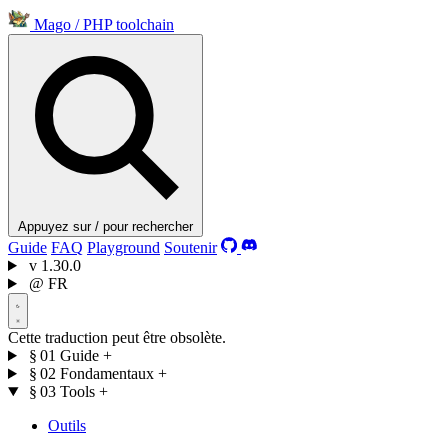
Mago
/
PHP toolchain
Appuyez sur / pour rechercher
Guide
FAQ
Playground
Soutenir
v
1.30.0
@
FR
Cette traduction peut être obsolète.
§ 01
Guide
+
§ 02
Fondamentaux
+
§ 03
Tools
+
Outils