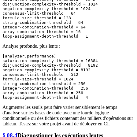
disjunction-complexity-threshold
 = 
1024
negation-complexity-threshold
 = 
1024
consensus-limit-threshold
 = 
64
formula-size-threshold
 = 
128
string-combination-threshold
 = 
64
integer-combination-threshold
 = 
64
array-combination-threshold
 = 
16
loop-assignment-depth-threshold
 = 
1
Analyse profonde, plus lente :
[analyzer.performance]
saturation-complexity-threshold
 = 
16384
disjunction-complexity-threshold
 = 
8192
negation-complexity-threshold
 = 
8192
consensus-limit-threshold
 = 
512
formula-size-threshold
 = 
1024
string-combination-threshold
 = 
256
integer-combination-threshold
 = 
256
array-combination-threshold
 = 
256
loop-assignment-depth-threshold
 = 
4
Augmenter les seuils peut faire varier sensiblement le temps
d'analyse sur les bases de code avec une lourde logique
conditionnelle ou des fichiers contenant des milliers d'opérations sur
tableau. Testez sur votre projet avant de déployer en CI.
§ 08.4
Diagnostiquer les exécutions lentes