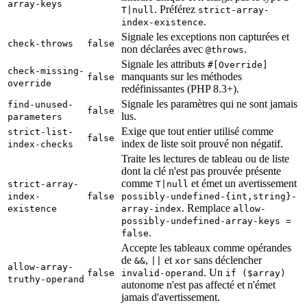
array-keys
. Préférez
T|null
strict-array-
.
index-existence
Signale les exceptions non capturées et
check-throws
false
non déclarées avec
.
@throws
Signale les attributs
#[Override]
check-missing-
manquants sur les méthodes
false
override
redéfinissantes (PHP 8.3+).
Signale les paramètres qui ne sont jamais
find-unused-
false
lus.
parameters
Exige que tout entier utilisé comme
strict-list-
false
index de liste soit prouvé non négatif.
index-checks
Traite les lectures de tableau ou de liste
dont la clé n'est pas prouvée présente
comme
et émet un avertissement
strict-array-
T|null
index-
false
possibly-undefined-{int,string}-
. Remplace
existence
array-index
allow-
possibly-undefined-array-keys =
.
false
Accepte les tableaux comme opérandes
de
,
et
sans déclencher
&&
||
xor
allow-array-
. Un
false
invalid-operand
if ($array)
truthy-operand
autonome n'est pas affecté et n'émet
jamais d'avertissement.