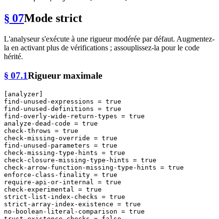
§ 07
Mode strict
L'analyseur s'exécute à une rigueur modérée par défaut. Augmentez-
la en activant plus de vérifications ; assouplissez-la pour le code
hérité.
§ 07.1
Rigueur maximale
[analyzer]
find-unused-expressions
 = 
true
find-unused-definitions
 = 
true
find-overly-wide-return-types
 = 
true
analyze-dead-code
 = 
true
check-throws
 = 
true
check-missing-override
 = 
true
find-unused-parameters
 = 
true
check-missing-type-hints
 = 
true
check-closure-missing-type-hints
 = 
true
check-arrow-function-missing-type-hints
 = 
true
enforce-class-finality
 = 
true
require-api-or-internal
 = 
true
check-experimental
 = 
true
strict-list-index-checks
 = 
true
strict-array-index-existence
 = 
true
no-boolean-literal-comparison
 = 
true
trust-existence-checks
 = 
false