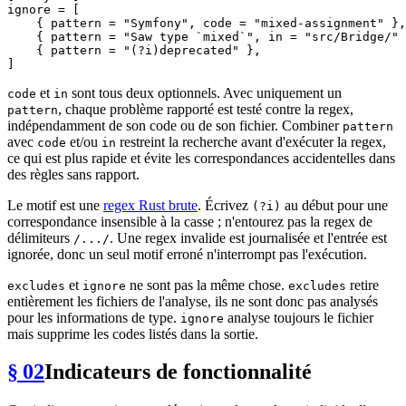
ignore
 = [

    { pattern = 
"Symfony"
, code = 
"mixed-assignment"
 },

    { pattern = 
"Saw type `mixed`"
, in = 
"src/Bridge/"
 
    { pattern = 
"(?i)deprecated"
 },

et
sont tous deux optionnels. Avec uniquement un
code
in
, chaque problème rapporté est testé contre la regex,
pattern
indépendamment de son code ou de son fichier. Combiner
pattern
avec
et/ou
restreint la recherche avant d'exécuter la regex,
code
in
ce qui est plus rapide et évite les correspondances accidentelles dans
des règles sans rapport.
Le motif est une
regex Rust brute
. Écrivez
au début pour une
(?i)
correspondance insensible à la casse ; n'entourez pas la regex de
délimiteurs
. Une regex invalide est journalisée et l'entrée est
/.../
ignorée, donc un seul motif erroné n'interrompt pas l'exécution.
et
ne sont pas la même chose.
retire
excludes
ignore
excludes
entièrement les fichiers de l'analyse, ils ne sont donc pas analysés
pour les informations de type.
analyse toujours le fichier
ignore
mais supprime les codes listés dans la sortie.
§ 02
Indicateurs de fonctionnalité