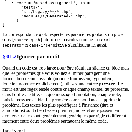
    { code = 
"mixed-assignment"
, in = [

"tests/"
,

"src/Legacy/**/*.php"
,

"modules/*/Generated/*.php"
,

    ] },

La correspondance glob respecte les paramètres globaux du projet
sous
, donc des bascules comme
[source.glob]
literal-
et
s'appliquent ici aussi.
separator
case-insensitive
§ 01.2
Ignorer par motif
Quand un code est trop large pour être réduit au silence en bloc mais
que les problèmes que vous voulez éliminer partagent une
formulation reconnaissable (nom de fournisseur, type inféré,
fonction nommée explicitement), utilisez une entrée
. Le
pattern
motif est une regex testée contre chaque champ textuel du problème,
dans l'ordre : le titre, chaque message d'annotation, chaque note,
puis le message d'aide. La première correspondance supprime le
problème. Les textes les plus spécifiques à l'instance (titre et
annotations) sont cherchés en premier ; notes et aide passent en
dernier car elles sont généralement génériques par règle et diffèrent
rarement entre deux problèmes partageant le même code.
[analyzer]