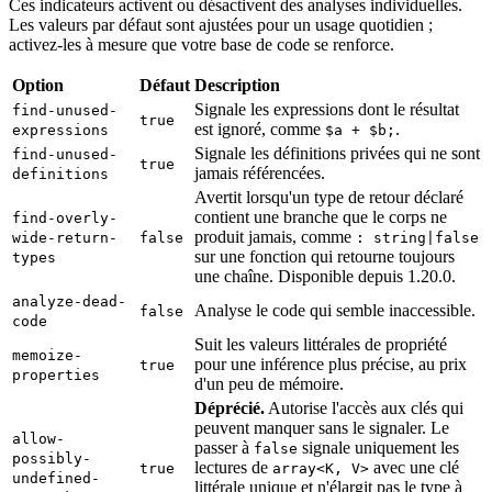
Ces indicateurs activent ou désactivent des analyses individuelles.
Les valeurs par défaut sont ajustées pour un usage quotidien ;
activez-les à mesure que votre base de code se renforce.
Option
Défaut
Description
Signale les expressions dont le résultat
find-unused-
true
est ignoré, comme
.
expressions
$a + $b;
Signale les définitions privées qui ne sont
find-unused-
true
jamais référencées.
definitions
Avertit lorsqu'un type de retour déclaré
contient une branche que le corps ne
find-overly-
produit jamais, comme
wide-return-
false
: string|false
sur une fonction qui retourne toujours
types
une chaîne. Disponible depuis 1.20.0.
analyze-dead-
Analyse le code qui semble inaccessible.
false
code
Suit les valeurs littérales de propriété
memoize-
pour une inférence plus précise, au prix
true
properties
d'un peu de mémoire.
Déprécié.
Autorise l'accès aux clés qui
peuvent manquer sans le signaler. Le
allow-
passer à
signale uniquement les
false
possibly-
lectures de
avec une clé
true
array<K, V>
undefined-
littérale unique et n'élargit pas le type à