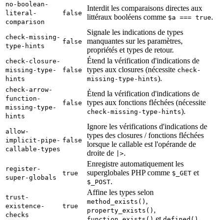
no-boolean-
Interdit les comparaisons directes aux
literal-
false
littéraux booléens comme
.
$a === true
comparison
Signale les indications de types
check-missing-
manquantes sur les paramètres,
false
type-hints
propriétés et types de retour.
Étend la vérification d'indications de
check-closure-
types aux closures (nécessite
missing-type-
false
check-
).
hints
missing-type-hints
check-arrow-
Étend la vérification d'indications de
function-
types aux fonctions fléchées (nécessite
false
missing-type-
).
check-missing-type-hints
hints
Ignore les vérifications d'indications de
allow-
types des closures / fonctions fléchées
implicit-pipe-
false
lorsque le callable est l'opérande de
callable-types
droite de
.
|>
Enregistre automatiquement les
register-
superglobales PHP comme
et
true
$_GET
super-globals
.
$_POST
Affine les types selon
trust-
,
method_exists()
existence-
true
,
property_exists()
checks
et
.
function_exists()
defined()