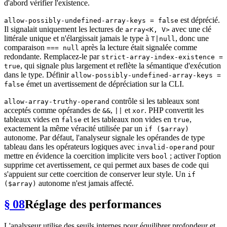
d'abord vérifier l'existence.
est déprécié.
allow-possibly-undefined-array-keys = false
Il signalait uniquement les lectures de
avec une clé
array<K, V>
littérale unique et n'élargissait jamais le type à
, donc une
T|null
comparaison
après la lecture était signalée comme
=== null
redondante. Remplacez-le par
strict-array-index-existence =
, qui signale plus largement et reflète la sémantique d'exécution
true
dans le type. Définir
allow-possibly-undefined-array-keys =
émet un avertissement de dépréciation sur la CLI.
false
contrôle si les tableaux sont
allow-array-truthy-operand
acceptés comme opérandes de
,
et
. PHP convertit les
&&
||
xor
tableaux vides en
et les tableaux non vides en
,
false
true
exactement la même véracité utilisée par un
if ($array)
autonome. Par défaut, l'analyseur signale les opérandes de type
tableau dans les opérateurs logiques avec
pour
invalid-operand
mettre en évidence la coercition implicite vers
; activer l'option
bool
supprime cet avertissement, ce qui permet aux bases de code qui
s'appuient sur cette coercition de conserver leur style. Un
if
autonome n'est jamais affecté.
($array)
§ 08
Réglage des performances
L'analyseur utilise des seuils internes pour équilibrer profondeur et