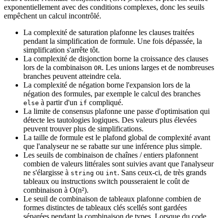
exponentiellement avec des conditions complexes, donc les seuils
empêchent un calcul incontrôlé.
La complexité de saturation plafonne les clauses traitées
pendant la simplification de formule. Une fois dépassée, la
simplification s'arrête tôt.
La complexité de disjonction borne la croissance des clauses
lors de la combinaison
. Les unions larges et de nombreuses
OR
branches peuvent atteindre cela.
La complexité de négation borne l'expansion lors de la
négation des formules, par exemple le calcul des branches
à partir d'un
compliqué.
else
if
La limite de consensus plafonne une passe d'optimisation qui
détecte les tautologies logiques. Des valeurs plus élevées
peuvent trouver plus de simplifications.
La taille de formule est le plafond global de complexité avant
que l'analyseur ne se rabatte sur une inférence plus simple.
Les seuils de combinaison de chaînes / entiers plafonnent
combien de valeurs littérales sont suivies avant que l'analyseur
ne s'élargisse à
ou
. Sans ceux-ci, de très grands
string
int
tableaux ou instructions switch pousseraient le coût de
combinaison à O(n²).
Le seuil de combinaison de tableaux plafonne combien de
formes distinctes de tableaux clés scellés sont gardées
séparées pendant la combinaison de types. Lorsque du code