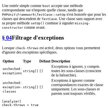
Une entrée simple comme
accepte une méthode
boot
correspondante sur n'importe quelle classe, tandis que
n'est honorée que pour les
PHPUnit\Framework\TestCase::setUp
classes qui descendent de
. Une classe sans rapport avec
TestCase
sa propre méthode
continue à signaler
setUp()
missing-
comme avant.
constructor
§ 04
Filtrage d'exceptions
Lorsque
est activé, deux options vous permettent
check-throws
d'ignorer des exceptions spécifiques.
Option
Type
Défaut
Description
Exceptions à ignorer, y compris
unchecked-
toutes les sous-classes (conscient
string[]
[]
exceptions
de la hiérarchie).
Exceptions à ignorer comme
unchecked-
correspondances exactes de classe
exception-
string[]
[]
uniquement. Les sous-classes et
classes
parents sont toujours vérifiés.
[analyzer]
check-throws
 = 
true