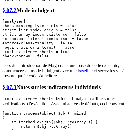
§ 07.2
Mode indulgent
[analyzer]
check-missing-type-hints
 = 
false
strict-list-index-checks
 = 
false
strict-array-index-existence
 = 
false
no-boolean-literal-comparison
 = 
false
enforce-class-finality
 = 
false
require-api-or-internal
 = 
false
trust-existence-checks
 = 
true
check-throws
 = 
false
Lors de l'introduction de Mago dans une base de code existante,
commencez en mode indulgent avec une
baseline
et serrez les vis à
mesure que le code s'améliore.
§ 07.3
Notes sur les indicateurs individuels
décide si l'analyseur affine sur les
trust-existence-checks
vérifications à l'exécution. Avec lui activé (le défaut), ceci convient :
function
process
(
object
$obj
): 
mixed
{

if
 (
method_exists
(
$obj
, 
'toArray'
)) {

return
$obj
->
toArray
();
