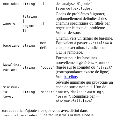
de l'analyse. S'ajoute à
excludes
string[]
[]
.
[source].excludes
Codes de problèmes à ignorer,
(string
optionnellement délimités à des
|
chemins spécifiques ou filtrés par
ignore
[]
object)
regex sur le texte du problème.
[]
Voir ci-dessous.
Chemin vers un fichier de baseline.
non
Équivalent à passer
à
--baseline
baseline
string
défini
chaque exécution. L'indicateur
CLI le remplace.
Format pour les baselines
nouvellement générées.
"loose"
baseline-
(basée sur le compte) ou
string
"loose"
"strict"
variant
(correspondance exacte de ligne).
Voir
baseline
.
Sévérité minimale qui provoque un
code de sortie non nul. L'un de
minimum-
,
,
,
fail-
string
"error"
"note"
"help"
"warning"
. Remplacé par
level
"error"
--
.
minimum-fail-level
ici s'ajoute à ce que vous avez défini dans
excludes
; il ne réduit jamais la liste globale.
[source].excludes