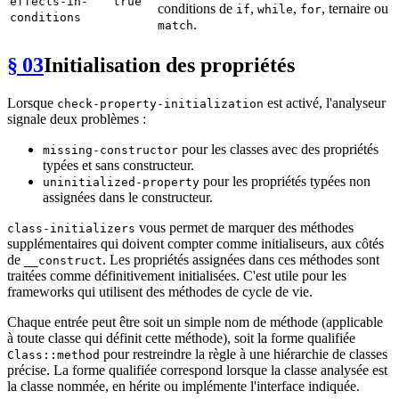
effects-in-
true
conditions de
,
,
, ternaire ou
if
while
for
conditions
.
match
§ 03
Initialisation des propriétés
Lorsque
est activé, l'analyseur
check-property-initialization
signale deux problèmes :
pour les classes avec des propriétés
missing-constructor
typées et sans constructeur.
pour les propriétés typées non
uninitialized-property
assignées dans le constructeur.
vous permet de marquer des méthodes
class-initializers
supplémentaires qui doivent compter comme initialiseurs, aux côtés
de
. Les propriétés assignées dans ces méthodes sont
__construct
traitées comme définitivement initialisées. C'est utile pour les
frameworks qui utilisent des méthodes de cycle de vie.
Chaque entrée peut être soit un simple nom de méthode (applicable
à toute classe qui définit cette méthode), soit la forme qualifiée
pour restreindre la règle à une hiérarchie de classes
Class::method
précise. La forme qualifiée correspond lorsque la classe analysée est
la classe nommée, en hérite ou implémente l'interface indiquée.