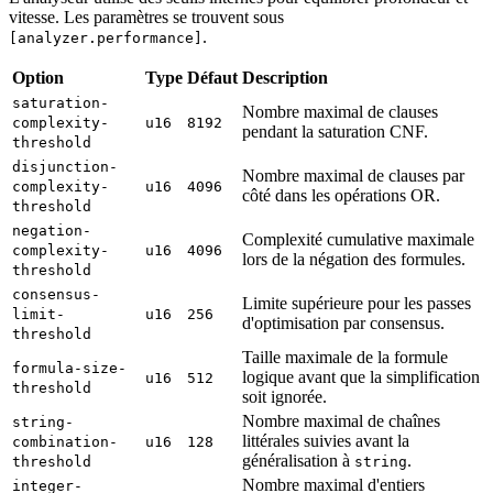
vitesse. Les paramètres se trouvent sous
.
[analyzer.performance]
Option
Type
Défaut
Description
saturation-
Nombre maximal de clauses
complexity-
u16
8192
pendant la saturation CNF.
threshold
disjunction-
Nombre maximal de clauses par
complexity-
u16
4096
côté dans les opérations OR.
threshold
negation-
Complexité cumulative maximale
complexity-
u16
4096
lors de la négation des formules.
threshold
consensus-
Limite supérieure pour les passes
limit-
u16
256
d'optimisation par consensus.
threshold
Taille maximale de la formule
formula-size-
logique avant que la simplification
u16
512
threshold
soit ignorée.
Nombre maximal de chaînes
string-
littérales suivies avant la
combination-
u16
128
généralisation à
.
threshold
string
Nombre maximal d'entiers
integer-