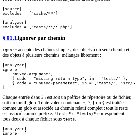
[source]
excludes
 = [
"cache/**"
]

[analyzer]
excludes
 = [
"tests/**/*.php"
§ 01.1
Ignorer par chemin
accepte des chaînes simples, des objets à un seul chemin et
ignore
des objets à plusieurs chemins, mélangés librement :
[analyzer]
ignore
 = [

"mixed-argument"
,

    { code = 
"missing-return-type"
, in = 
"tests/"
 },

    { code = 
"unused-parameter"
, in = [
"tests/"
, 
"src/G
Chaque entrée dans
est soit un préfixe de répertoire ou de fichier,
in
soit un motif glob. Toute valeur contenant
,
,
ou
est traitée
*
?
[
{
comme un glob et associée au chemin relatif complet ; tout le reste
est associé comme préfixe.
et
correspondent
"tests"
"tests/"
tous deux à chaque fichier sous
.
tests
[analyzer]
ignore
 = [
