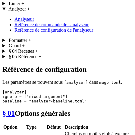
Linter
+
Analyzer
+
Analyseur
Référence de commande de l'analyseur
Référence de configuration de l'analyseur
Formatter
+
Guard
+
§ 04
Recettes
+
§ 05
Référence
+
Référence de configuration
Les paramètres se trouvent sous
dans
.
[analyzer]
mago.toml
[analyzer]
ignore
 = [
"mixed-argument"
baseline
 = 
"analyzer-baseline.toml"
§ 01
Options générales
Option
Type
Défaut
Description
Chemins ou motifs glob à exclure