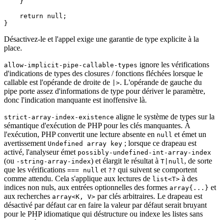
    }

return
null
;

Désactivez-le et l'appel exige une garantie de type explicite à la
place.
ignore les vérifications
allow-implicit-pipe-callable-types
d'indications de types des closures / fonctions fléchées lorsque le
callable est l'opérande de droite de
. L'opérande de gauche du
|>
pipe porte assez d'informations de type pour dériver le paramètre,
donc l'indication manquante est inoffensive là.
aligne le système de types sur la
strict-array-index-existence
sémantique d'exécution de PHP pour les clés manquantes. À
l'exécution, PHP convertit une lecture absente en
et émet un
null
avertissement
; lorsque ce drapeau est
Undefined array key
activé, l'analyseur émet
possibly-undefined-int-array-index
(ou
) et élargit le résultat à
, de sorte
-string-array-index
T|null
que les vérifications
et
qui suivent se comportent
=== null
??
comme attendu. Cela s'applique aux lectures de
à des
list<T>
indices non nuls, aux entrées optionnelles des formes
et
array{...}
aux recherches
par clés arbitraires. Le drapeau est
array<K, V>
désactivé par défaut car en faire la valeur par défaut serait bruyant
pour le PHP idiomatique qui déstructure ou indexe les listes sans