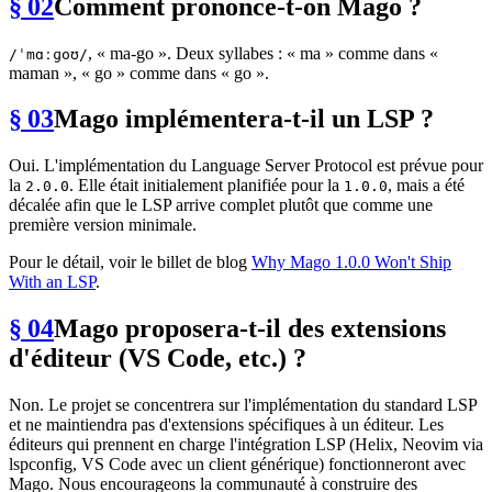
§ 02
Comment prononce-t-on Mago ?
, « ma-go ». Deux syllabes : « ma » comme dans «
/ˈmɑːɡoʊ/
maman », « go » comme dans « go ».
§ 03
Mago implémentera-t-il un LSP ?
Oui. L'implémentation du Language Server Protocol est prévue pour
la
. Elle était initialement planifiée pour la
, mais a été
2.0.0
1.0.0
décalée afin que le LSP arrive complet plutôt que comme une
première version minimale.
Pour le détail, voir le billet de blog
Why Mago 1.0.0 Won't Ship
With an LSP
.
§ 04
Mago proposera-t-il des extensions
d'éditeur (VS Code, etc.) ?
Non. Le projet se concentrera sur l'implémentation du standard LSP
et ne maintiendra pas d'extensions spécifiques à un éditeur. Les
éditeurs qui prennent en charge l'intégration LSP (Helix, Neovim via
lspconfig, VS Code avec un client générique) fonctionneront avec
Mago. Nous encourageons la communauté à construire des