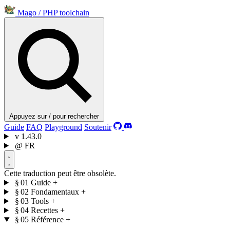
Mago
/
PHP toolchain
Appuyez sur / pour rechercher
Guide
FAQ
Playground
Soutenir
v
1.43.0
@
FR
Cette traduction peut être obsolète.
§ 01
Guide
+
§ 02
Fondamentaux
+
§ 03
Tools
+
§ 04
Recettes
+
§ 05
Référence
+