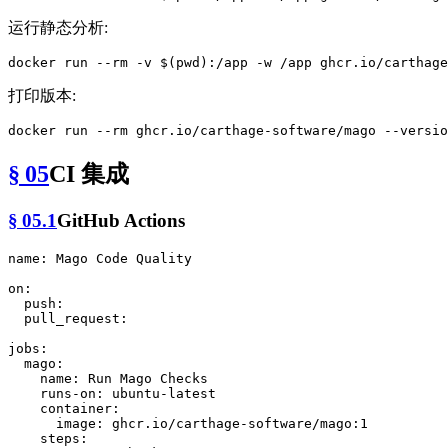
运行静态分析:
docker run --
rm
 -v $(
pwd
打印版本:
docker run --
rm
§ 05
CI 集成
§ 05.1
GitHub Actions
name:
Mago
Code
Quality
on:
push:
pull_request:
jobs:
mago:
name:
Run
Mago
Checks
runs-on:
ubuntu-latest
container:
image:
ghcr.io/carthage-software/mago:1
steps: