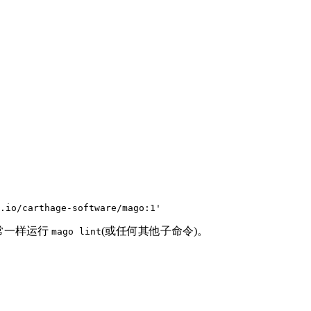
.io/carthage-software/mago:1'
像往常一样运行
(或任何其他子命令)。
mago lint