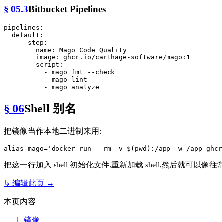
§ 05.3
Bitbucket Pipelines
pipelines:
default:
-
step:
name:
Mago
Code
Quality
image:
ghcr.io/carthage-software/mago:1
script:
-
mago
fmt
--check
-
mago
lint
-
mago
analyze
§ 06
Shell 别名
把镜像当作本地二进制来用:
alias
 mago=
'docker run --rm -v $(pwd):/app -w /app ghcr
把这一行加入 shell 初始化文件,重新加载 shell,然后就可以
↳ 编辑此页 →
本页内容
镜像