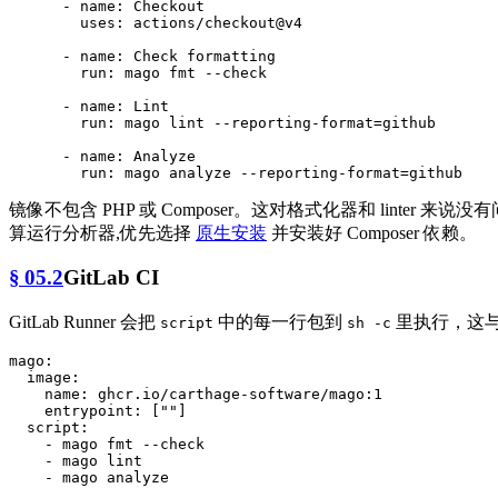
-
name:
Checkout
uses:
actions/checkout@v4
-
name:
Check
formatting
run:
mago
fmt
--check
-
name:
Lint
run:
mago
lint
--reporting-format=github
-
name:
Analyze
run:
mago
analyze
--reporting-format=github
镜像不包含 PHP 或 Composer。这对格式化器和 lint
算运行分析器,优先选择
原生安装
并安装好 Composer 依赖。
§ 05.2
GitLab CI
GitLab Runner 会把
中的每一行包到
里执行，这
script
sh -c
mago:
image:
name:
ghcr.io/carthage-software/mago:1
entrypoint:
 [
""
]

script:
-
mago
fmt
--check
-
mago
lint
-
mago
analyze