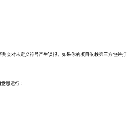
确解析符号;否则会对未定义符号产生误报。如果你的项目依赖第三方包并打
字面意思运行：