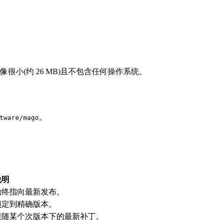
很小(约 26 MB)且不包含任何操作系统。
。
tware/mago
说明
始终指向最新发布。
锁定到精确版本。
跟随某个次版本下的最新补丁。