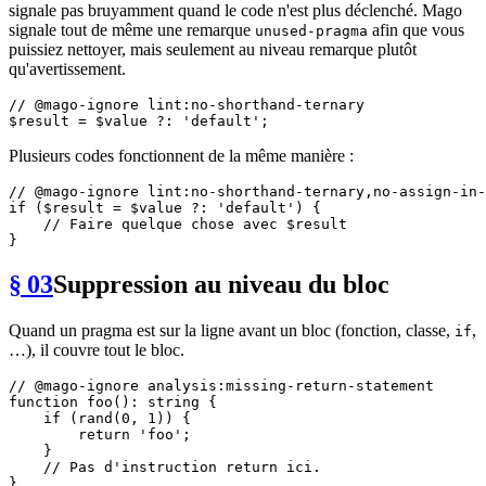
signale pas bruyamment quand le code n'est plus déclenché. Mago
signale tout de même une remarque
afin que vous
unused-pragma
puissiez nettoyer, mais seulement au niveau remarque plutôt
qu'avertissement.
// @mago-ignore lint:no-shorthand-ternary
$result
 = 
$value
 ?: 
'default'
Plusieurs codes fonctionnent de la même manière :
// @mago-ignore lint:no-shorthand-ternary,no-assign-in-
if
 (
$result
 = 
$value
 ?: 
'default'
) {

// Faire quelque chose avec $result
§ 03
Suppression au niveau du bloc
Quand un pragma est sur la ligne avant un bloc (fonction, classe,
,
if
…), il couvre tout le bloc.
// @mago-ignore analysis:missing-return-statement
function
foo
(
): 
string
{

if
 (
rand
(
0
, 
1
)) {

return
'foo'
;

    }

// Pas d'instruction return ici.