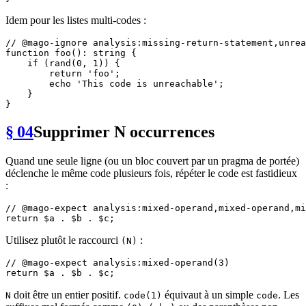
Idem pour les listes multi-codes :
// @mago-ignore analysis:missing-return-statement,unrea
function
foo
(
): 
string
{

if
 (
rand
(
0
, 
1
)) {

return
'foo'
;

echo
'This code is unreachable'
;

    }

§ 04
Supprimer N occurrences
Quand une seule ligne (ou un bloc couvert par un pragma de portée)
déclenche le même code plusieurs fois, répéter le code est fastidieux
:
// @mago-expect analysis:mixed-operand,mixed-operand,mi
return
$a
 . 
$b
 . 
$c
Utilisez plutôt le raccourci
:
(N)
// @mago-expect analysis:mixed-operand(3)
return
$a
 . 
$b
 . 
$c
doit être un entier positif.
équivaut à un simple
. Les
N
code(1)
code