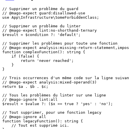
// Supprimer un problème du guard
// @mago-expect guard:disallowed-use
use
App
\
Infrastructure
\
SomeForbiddenClass
;

// Supprimer un problème du linter
// @mago-expect lint:no-shorthand-ternary
$result
 = 
$condition
 ?: 
'default'
;

// Supprimer les problèmes pour toute une fonction
// @mago-expect analysis:missing-return-statement,impos
function
complexFunction
(
): 
string
{

if
 (
false
) {

return
'never reached'
;

    }

}

// Trois occurrences d'un même code sur la ligne suivan
// @mago-expect analysis:mixed-operand(3)
return
$a
 . 
$b
 . 
$c
;

// Tous les problèmes du linter sur une ligne
// @mago-ignore lint:all
$result
 = 
$value
 ?: (
$x
 == 
true
 ? 
'yes'
 : 
'no'
);

// Tout supprimer, pour une fonction legacy
// @mago-ignore all
function
legacyFunction
(
): 
string
{

// Tout est supprimé ici.