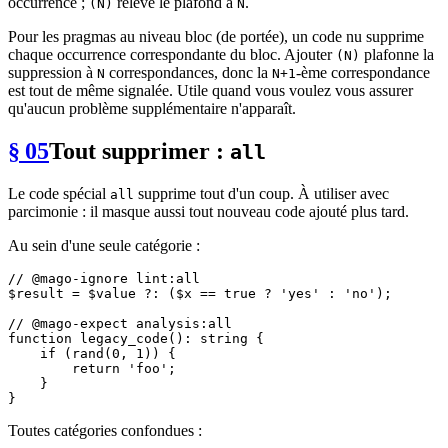
occurrence ;
relève le plafond à
.
(N)
N
Pour les pragmas au niveau bloc (de portée), un code nu supprime
chaque occurrence correspondante du bloc. Ajouter
plafonne la
(N)
suppression à
correspondances, donc la
-ème correspondance
N
N+1
est tout de même signalée. Utile quand vous voulez vous assurer
qu'aucun problème supplémentaire n'apparaît.
§ 05
Tout supprimer :
all
Le code spécial
supprime tout d'un coup. À utiliser avec
all
parcimonie : il masque aussi tout nouveau code ajouté plus tard.
Au sein d'une seule catégorie :
// @mago-ignore lint:all
$result
 = 
$value
 ?: (
$x
 == 
true
 ? 
'yes'
 : 
'no'
);

// @mago-expect analysis:all
function
legacy_code
(
): 
string
{

if
 (
rand
(
0
, 
1
)) {

return
'foo'
;

    }

Toutes catégories confondues :