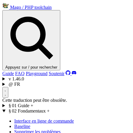
Mago
/
PHP toolchain
Appuyez sur / pour rechercher
Guide
FAQ
Playground
Soutenir
v
1.46.0
@
FR
Cette traduction peut être obsolète.
§ 01
Guide
+
§ 02
Fondamentaux
+
Interface en ligne de commande
Baseline
Supprimer les problèmes