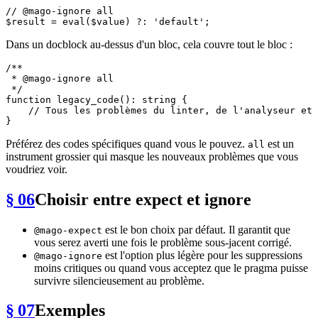
// @mago-ignore all
$result
 = 
eval
(
$value
) ?: 
'default'
Dans un docblock au-dessus d'un bloc, cela couvre tout le bloc :
/**

 * 
@mago
-ignore all

 */
function
legacy_code
(
): 
string
{

// Tous les problèmes du linter, de l'analyseur et 
Préférez des codes spécifiques quand vous le pouvez.
est un
all
instrument grossier qui masque les nouveaux problèmes que vous
voudriez voir.
§ 06
Choisir entre expect et ignore
est le bon choix par défaut. Il garantit que
@mago-expect
vous serez averti une fois le problème sous-jacent corrigé.
est l'option plus légère pour les suppressions
@mago-ignore
moins critiques ou quand vous acceptez que le pragma puisse
survivre silencieusement au problème.
§ 07
Exemples