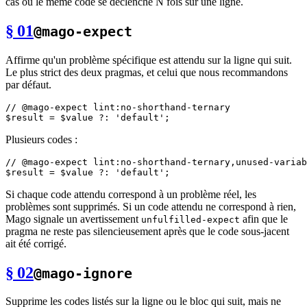
cas où le même code se déclenche N fois sur une ligne.
§ 01
@mago-expect
Affirme qu'un problème spécifique est attendu sur la ligne qui suit.
Le plus strict des deux pragmas, et celui que nous recommandons
par défaut.
// @mago-expect lint:no-shorthand-ternary
$result
 = 
$value
 ?: 
'default'
Plusieurs codes :
// @mago-expect lint:no-shorthand-ternary,unused-variab
$result
 = 
$value
 ?: 
'default'
Si chaque code attendu correspond à un problème réel, les
problèmes sont supprimés. Si un code attendu ne correspond à rien,
Mago signale un avertissement
afin que le
unfulfilled-expect
pragma ne reste pas silencieusement après que le code sous-jacent
ait été corrigé.
§ 02
@mago-ignore
Supprime les codes listés sur la ligne ou le bloc qui suit, mais ne