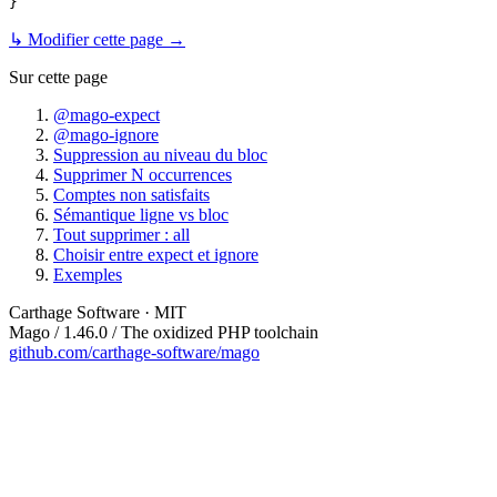
↳ Modifier cette page →
Sur cette page
@mago-expect
@mago-ignore
Suppression au niveau du bloc
Supprimer N occurrences
Comptes non satisfaits
Sémantique ligne vs bloc
Tout supprimer : all
Choisir entre expect et ignore
Exemples
Carthage Software · MIT
Mago / 1.46.0 / The oxidized PHP toolchain
github.com/carthage-software/mago