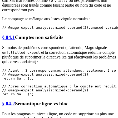
suffixes mal formés comme
,
ou des parenthèses non
(0)
(abc)
équilibrées sont traités comme faisant partie du nom du code et ne
correspondront pas.
Le comptage se mélange aux listes virgule normales :
// @mago-expect analysis:mixed-operand(2),unused-variab
§ 04.1
Comptes non satisfaits
Si moins de problèmes correspondent qu'attendu, Mago signale
et la correction automatique réduit le compte
unfulfilled-expect
plutôt que de supprimer la directive (ce qui réactiverait les problèmes
qui correspondaient) :
// Avant : 3 correspondances attendues, seulement 2 se 
// @mago-expect analysis:mixed-operand(3)
return
$a
 . 
$b
;

// Après correction automatique : le compte est réduit,
// @mago-expect analysis:mixed-operand(2)
return
$a
 . 
$b
§ 04.2
Sémantique ligne vs bloc
Pour les pragmas au niveau ligne, un code nu supprime au plus une