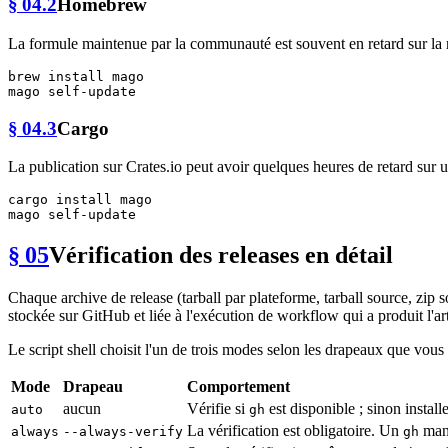
§ 04.2
Homebrew
La formule maintenue par la communauté est souvent en retard sur la rel
brew install mago

§ 04.3
Cargo
La publication sur Crates.io peut avoir quelques heures de retard s
cargo install mago

§ 05
Vérification des releases en détail
Chaque archive de release (tarball par plateforme, tarball source, z
stockée sur GitHub et liée à l'exécution de workflow qui a produit l'ar
Le script shell choisit l'un de trois modes selon les drapeaux que vous
Mode
Drapeau
Comportement
aucun
Vérifie si
est disponible ; sinon installe
auto
gh
La vérification est obligatoire. Un
manq
always
--always-verify
gh