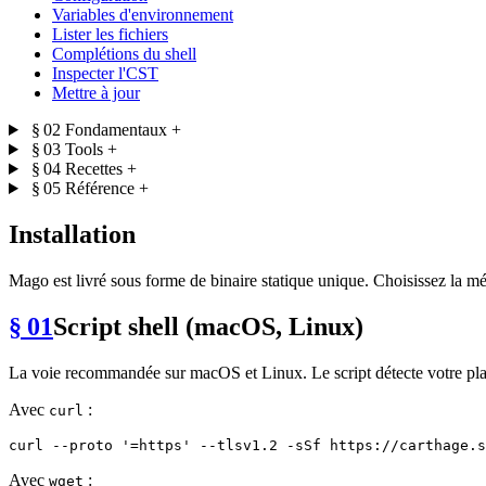
Variables d'environnement
Lister les fichiers
Complétions du shell
Inspecter l'CST
Mettre à jour
§ 02
Fondamentaux
+
§ 03
Tools
+
§ 04
Recettes
+
§ 05
Référence
+
Installation
Mago est livré sous forme de binaire statique unique. Choisissez la mé
§ 01
Script shell (macOS, Linux)
La voie recommandée sur macOS et Linux. Le script détecte votre plat
Avec
:
curl
curl --proto 
'=https'
Avec
:
wget