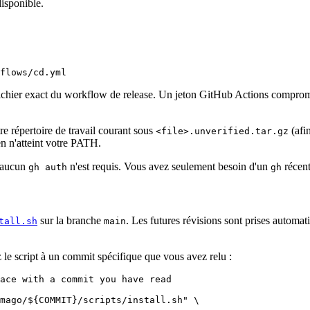
disponible.
 au fichier exact du workflow de release. Un jeton GitHub Actions compr
tre répertoire de travail courant sous
(afi
<file>.unverified.tar.gz
ien n'atteint votre PATH.
c aucun
n'est requis. Vous avez seulement besoin d'un
récent
gh auth
gh
sur la branche
. Les futures révisions sont prises automat
tall.sh
main
 le script à un commit spécifique que vous avez relu :
ace with a commit you have read
mago/
${COMMIT}
/scripts/install.sh"
 \
