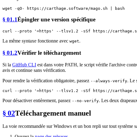
§ 01.1
Épingler une version spécifique
curl --proto 
'=https'
La même syntaxe fonctionne avec
.
wget
§ 01.2
Vérifier le téléchargement
Si la
GitHub CLI
est dans votre PATH, le script vérifie l'archive con
avis et continue sans vérification.
Pour rendre la vérification obligatoire, passez
. Le 
--always-verify
curl --proto 
'=https'
Pour désactiver entièrement, passez
. Les deux drapeaux
--no-verify
§ 02
Téléchargement manuel
La voie recommandée sur Windows et un bon repli sur tout système 
Ouvrez la
page des releases
.