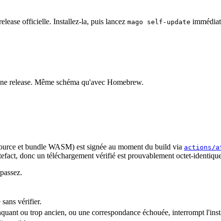
ease officielle. Installez-la, puis lancez
immédiat
mago self-update
ur une release. Même schéma qu'avec Homebrew.
ip source et bundle WASM) est signée au moment du build via
actions/a
tefact, donc un téléchargement vérifié est prouvablement octet-identique
 passez.
 sans vérifier.
uant ou trop ancien, ou une correspondance échouée, interrompt l'insta