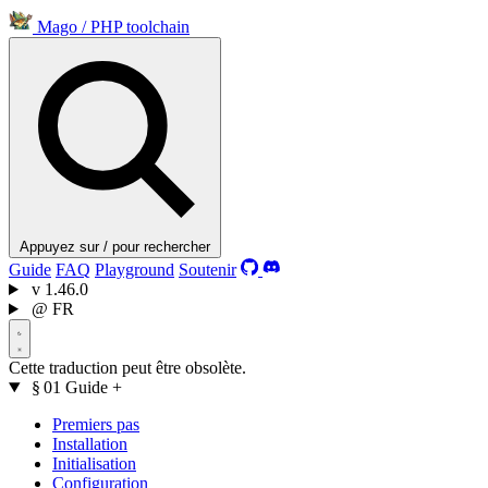
Mago
/
PHP toolchain
Appuyez sur / pour rechercher
Guide
FAQ
Playground
Soutenir
v
1.46.0
@
FR
Cette traduction peut être obsolète.
§ 01
Guide
+
Premiers pas
Installation
Initialisation
Configuration