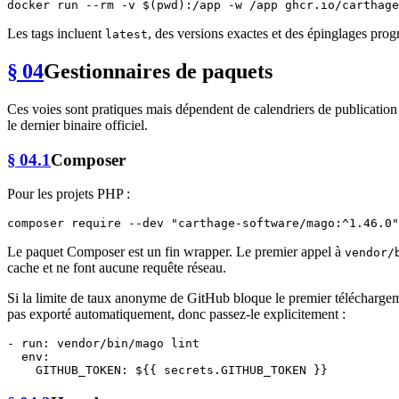
docker run --
rm
 -v $(
pwd
Les tags incluent
, des versions exactes et des épinglages pro
latest
§ 04
Gestionnaires de paquets
Ces voies sont pratiques mais dépendent de calendriers de publication e
le dernier binaire officiel.
§ 04.1
Composer
Pour les projets PHP :
composer require --dev 
"carthage-software/mago:^1.46.0"
Le paquet Composer est un fin wrapper. Le premier appel à
vendor/
cache et ne font aucune requête réseau.
Si la limite de taux anonyme de GitHub bloque le premier téléchargeme
pas exporté automatiquement, donc passez-le explicitement :
-
run:
vendor/bin/mago
lint
env:
GITHUB_TOKEN:
${{
secrets.GITHUB_TOKEN
}}