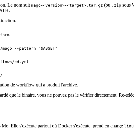
tion. Le nom suit
(ou
sous 
mago-<version>-<target>.tar.gz
.zip
 PATH.
traction.
form
/mago --pattern 
"
$ASSET
"
flows/cd.yml

ution de workflow qui a produit l'archive.
z gardé que le binaire, vous ne pouvez pas le vérifier directement. Re-télé
 Mo. Elle s'exécute partout où Docker s'exécute, prend en charge
linu