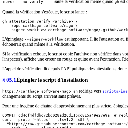
Saute la vérification même quand
est 
never
--no-verify
gh
Quand la vérification s'exécute, le script lance :
gh attestation verify <archive> \

  --repo carthage-software/mago \

L'épinglage
est important. Il lie l'attestation
--signer-workflow
échouerait quand même à la vérification.
Si la vérification échoue, le script copie l'archive non vérifiée dans vo
l'inspecter), affiche une erreur en rouge et quitte avant l'extraction. R
L'appel de vérification lit depuis l'API publique des attestations, don
§ 05.1
Épingler le script d'installation
redirige vers
https://carthage.software/mago.sh
scripts/ins
changements du script arrivent sans préavis.
Pour une hygiène de chaîne d'approvisionnement plus stricte, épinglez
COMMIT=cd4cf4dfdbc72bd028ad26d11bcc815a49e27e9a  
# repl
curl --proto 
'=https'
 --tlsv1.2 -sSf \

"https://raw.githubusercontent.com/carthage-software/