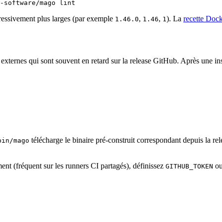
gressivement plus larges (par exemple
,
,
). La
recette Doc
1.46.0
1.46
1
xternes qui sont souvent en retard sur la release GitHub. Après une inst
télécharge le binaire pré-construit correspondant depuis la rel
bin/mago
nt (fréquent sur les runners CI partagés), définissez
o
GITHUB_TOKEN