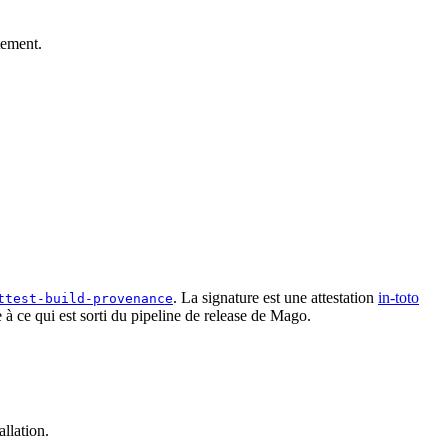
ement.
. La signature est une attestation
in-toto
ttest-build-provenance
 à ce qui est sorti du pipeline de release de Mago.
llation.