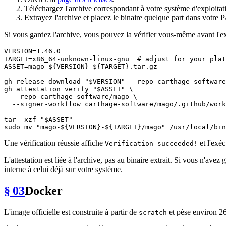
Téléchargez l'archive correspondant à votre système d'exploita
Extrayez l'archive et placez le binaire quelque part dans votre
Si vous gardez l'archive, vous pouvez la vérifier vous-même avant l'ex
VERSION=1.46.0

TARGET=x86_64-unknown-linux-gnu  
# adjust for your plat
ASSET=mago-
${VERSION}
-
${TARGET}
.tar.gz

gh release download 
"
$VERSION
"
 --repo carthage-software
gh attestation verify 
"
$ASSET
"
 \

  --repo carthage-software/mago \

  --signer-workflow carthage-software/mago/.github/work
tar -xzf 
"
$ASSET
"
sudo 
mv
"mago-
${VERSION}
-
${TARGET}
/mago"
Une vérification réussie affiche
et l'exéc
Verification succeeded!
L'attestation est liée à l'archive, pas au binaire extrait. Si vous n'ave
interne à celui déjà sur votre système.
§ 03
Docker
L'image officielle est construite à partir de
et pèse environ 26
scratch