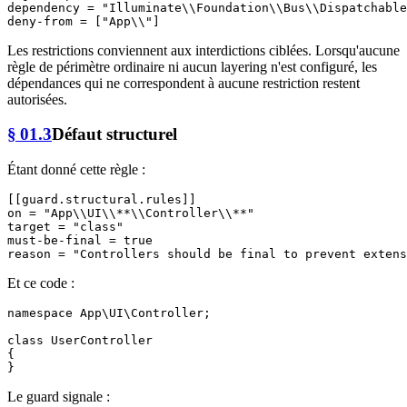
dependency
 = 
"Illuminate\\Foundation\\Bus\\Dispatchable
deny-from
 = [
"App\\"
Les restrictions conviennent aux interdictions ciblées. Lorsqu'aucune
règle de périmètre ordinaire ni aucun layering n'est configuré, les
dépendances qui ne correspondent à aucune restriction restent
autorisées.
§ 01.3
Défaut structurel
Étant donné cette règle :
[[guard.structural.rules]]
on
 = 
"App\\UI\\**\\Controller\\**"
target
 = 
"class"
must-be-final
 = 
true
reason
 = 
"Controllers should be final to prevent extens
Et ce code :
namespace
App
\
UI
\
Controller
;

class
UserController
{

Le guard signale :