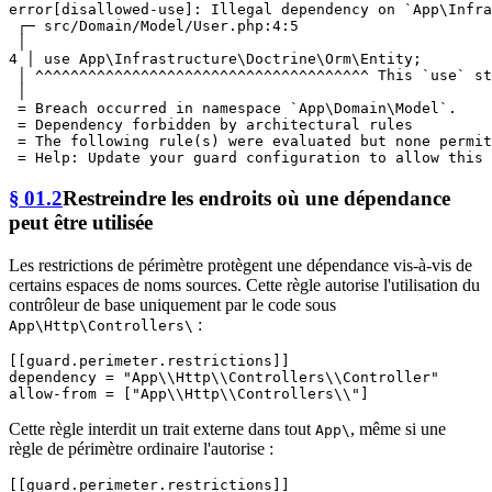
error[disallowed-use]: Illegal dependency on `App\Infra
 ┌─ src/Domain/Model/User.php:4:5

 │

4 │ use App\Infrastructure\Doctrine\Orm\Entity;

 │ ^^^^^^^^^^^^^^^^^^^^^^^^^^^^^^^^^^^^^^ This `use` st
 │

 = Breach occurred in namespace `App\Domain\Model`.

 = Dependency forbidden by architectural rules

 = The following rule(s) were evaluated but none permit
§ 01.2
Restreindre les endroits où une dépendance
peut être utilisée
Les restrictions de périmètre protègent une dépendance vis-à-vis de
certains espaces de noms sources. Cette règle autorise l'utilisation du
contrôleur de base uniquement par le code sous
:
App\Http\Controllers\
[[guard.perimeter.restrictions]]
dependency
 = 
"App\\Http\\Controllers\\Controller"
allow-from
 = [
"App\\Http\\Controllers\\"
Cette règle interdit un trait externe dans tout
, même si une
App\
règle de périmètre ordinaire l'autorise :
[[guard.perimeter.restrictions]]