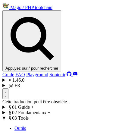
Mago
/
PHP toolchain
Appuyez sur / pour rechercher
Guide
FAQ
Playground
Soutenir
v
1.46.0
@
FR
Cette traduction peut être obsolète.
§ 01
Guide
+
§ 02
Fondamentaux
+
§ 03
Tools
+
Outils