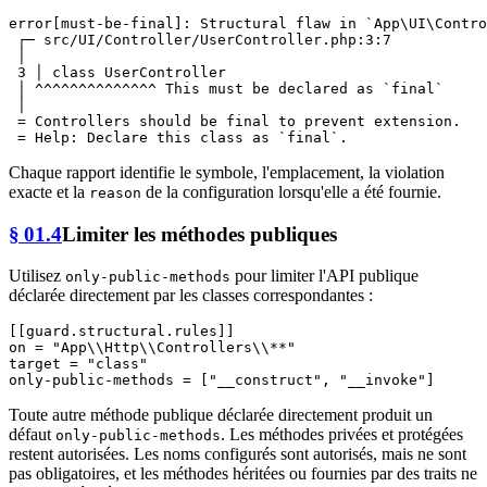
error[must-be-final]: Structural flaw in `App\UI\Contro
 ┌─ src/UI/Controller/UserController.php:3:7

 │

 3 │ class UserController

 │ ^^^^^^^^^^^^^^ This must be declared as `final`

 │

 = Controllers should be final to prevent extension.

Chaque rapport identifie le symbole, l'emplacement, la violation
exacte et la
de la configuration lorsqu'elle a été fournie.
reason
§ 01.4
Limiter les méthodes publiques
Utilisez
pour limiter l'API publique
only-public-methods
déclarée directement par les classes correspondantes :
[[guard.structural.rules]]
on
 = 
"App\\Http\\Controllers\\**"
target
 = 
"class"
only-public-methods
 = [
"__construct"
, 
"__invoke"
Toute autre méthode publique déclarée directement produit un
défaut
. Les méthodes privées et protégées
only-public-methods
restent autorisées. Les noms configurés sont autorisés, mais ne sont
pas obligatoires, et les méthodes héritées ou fournies par des traits ne