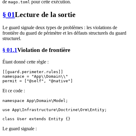
de
pour cette exécution.
mago.toml
§ 01
Lecture de la sortie
Le guard signale deux types de problèmes : les violations de
frontière du guard de périmètre et les défauts structurels du guard
structurel.
§ 01.1
Violation de frontière
Étant donné cette règle :
[[guard.perimeter.rules]]
namespace
 = 
"App\\Domain\\"
permit
 = [
"@self"
, 
"@native"
Et ce code :
namespace
App
\
Domain
\
Model
;

use
App
\
Infrastructure
\
Doctrine
\
Orm
\
Entity
;

class
User
extends
Entity
Le guard signale :