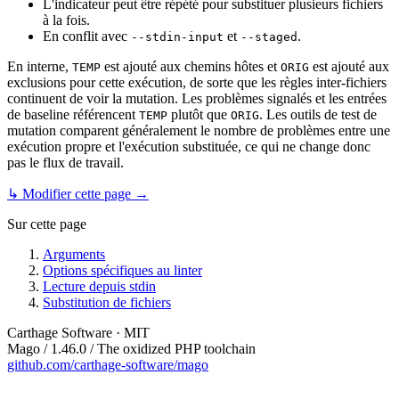
L'indicateur peut être répété pour substituer plusieurs fichiers
à la fois.
En conflit avec
et
.
--stdin-input
--staged
En interne,
est ajouté aux chemins hôtes et
est ajouté aux
TEMP
ORIG
exclusions pour cette exécution, de sorte que les règles inter-fichiers
continuent de voir la mutation. Les problèmes signalés et les entrées
de baseline référencent
plutôt que
. Les outils de test de
TEMP
ORIG
mutation comparent généralement le nombre de problèmes entre une
exécution propre et l'exécution substituée, ce qui ne change donc
pas le flux de travail.
↳ Modifier cette page →
Sur cette page
Arguments
Options spécifiques au linter
Lecture depuis stdin
Substitution de fichiers
Carthage Software · MIT
Mago / 1.46.0 / The oxidized PHP toolchain
github.com/carthage-software/mago