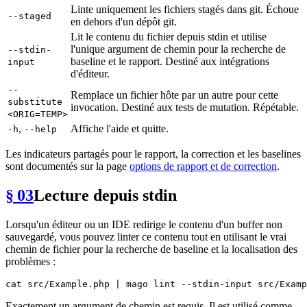
Linte uniquement les fichiers stagés dans git. Échoue
--staged
en dehors d'un dépôt git.
Lit le contenu du fichier depuis stdin et utilise
l'unique argument de chemin pour la recherche de
--stdin-
baseline et le rapport. Destiné aux intégrations
input
d'éditeur.
--
Remplace un fichier hôte par un autre pour cette
substitute
invocation. Destiné aux tests de mutation. Répétable.
<ORIG=TEMP>
,
Affiche l'aide et quitte.
-h
--help
Les indicateurs partagés pour le rapport, la correction et les baselines
sont documentés sur la page
options de rapport et de correction
.
§ 03
Lecture depuis stdin
Lorsqu'un éditeur ou un IDE redirige le contenu d'un buffer non
sauvegardé, vous pouvez linter ce contenu tout en utilisant le vrai
chemin de fichier pour la recherche de baseline et la localisation des
problèmes :
cat
Exactement un argument de chemin est requis. Il est utilisé comme