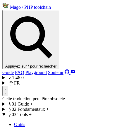
Mago
/
PHP toolchain
Appuyez sur / pour rechercher
Guide
FAQ
Playground
Soutenir
v
1.46.0
@
FR
Cette traduction peut être obsolète.
§ 01
Guide
+
§ 02
Fondamentaux
+
§ 03
Tools
+
Outils