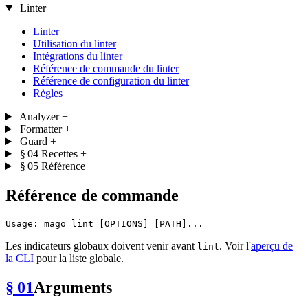
Linter
+
Linter
Utilisation du linter
Intégrations du linter
Référence de commande du linter
Référence de configuration du linter
Règles
Analyzer
+
Formatter
+
Guard
+
§ 04
Recettes
+
§ 05
Référence
+
Référence de commande
Les indicateurs globaux doivent venir avant
. Voir l'
aperçu de
lint
la CLI
pour la liste globale.
§ 01
Arguments