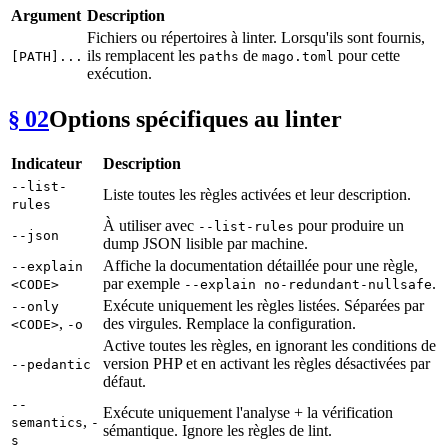
Argument
Description
Fichiers ou répertoires à linter. Lorsqu'ils sont fournis,
ils remplacent les
de
pour cette
[PATH]...
paths
mago.toml
exécution.
§ 02
Options spécifiques au linter
Indicateur
Description
--list-
Liste toutes les règles activées et leur description.
rules
À utiliser avec
pour produire un
--list-rules
--json
dump JSON lisible par machine.
Affiche la documentation détaillée pour une règle,
--explain
par exemple
.
<CODE>
--explain no-redundant-nullsafe
Exécute uniquement les règles listées. Séparées par
--only
,
des virgules. Remplace la configuration.
<CODE>
-o
Active toutes les règles, en ignorant les conditions de
version PHP et en activant les règles désactivées par
--pedantic
défaut.
--
Exécute uniquement l'analyse + la vérification
,
semantics
-
sémantique. Ignore les règles de lint.
s