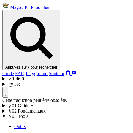
Mago
/
PHP toolchain
Appuyez sur / pour rechercher
Guide
FAQ
Playground
Soutenir
v
1.46.0
@
FR
Cette traduction peut être obsolète.
§ 01
Guide
+
§ 02
Fondamentaux
+
§ 03
Tools
+
Outils