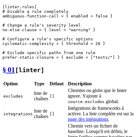
[linter.rules]
# Disable a rule completely
ambiguous-function-call
 = { enabled = 
false
 }

# Change a rule's severity level
no-else-clause
 = { level = 
"warning"
 }

# Configure a rule's specific options
cyclomatic-complexity
 = { threshold = 
20
 }

# Exclude specific paths from one rule
prefer-static-closure
 = { exclude = [
"tests/"
§ 01
[linter]
Option
Type
Défaut
Description
Chemins ou globs que le linter
liste de
ignore. S'ajoute à
excludes
[]
chaînes
global.
source.excludes
Intégrations de frameworks à
liste de
activer. La liste complète est sur la
integrations
[]
chaînes
page des intégrations
.
Chemin vers un fichier de
baseline. Lorsqu'il est défini, le
linter l'utilise comme baseline par