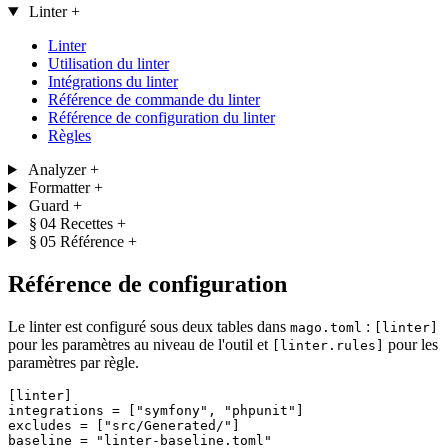
Linter
+
Linter
Utilisation du linter
Intégrations du linter
Référence de commande du linter
Référence de configuration du linter
Règles
Analyzer
+
Formatter
+
Guard
+
§ 04
Recettes
+
§ 05
Référence
+
Référence de configuration
Le linter est configuré sous deux tables dans
:
mago.toml
[linter]
pour les paramètres au niveau de l'outil et
pour les
[linter.rules]
paramètres par règle.
[linter]
integrations
 = [
"symfony"
, 
"phpunit"
excludes
 = [
"src/Generated/"
baseline
 = 
"linter-baseline.toml"