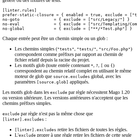
généré ou des fixtures de tests.
[linter.rules]
prefer-static-closure
 = { enabled = 
true
, exclude = [
"t
no-goto
              = { exclude = [
"src/Legacy/"
no-eval
              = { exclude = [
"src/Templating/Com
no-global
            = { exclude = [
"**/*Test.php"
Chaque entrée peut être un chemin simple ou un glob :
Les chemins simples (
,
,
)
"tests"
"tests/"
"src/Foo.php"
correspondent comme préfixes par rapport au chemin de
fichier relatif depuis la racine du projet.
Les motifs glob (toute entrée contenant
,
,
ou
)
*
?
[
{
correspondent au chemin relatif complet en utilisant le même
moteur de glob que
global, avec les
source.excludes
paramètres
appliqués.
[source.glob]
Les motifs glob dans les
par règle nécessitent Mago 1.20
exclude
ou version ultérieure. Les versions antérieures n'acceptent que les
chemins préfixes simples.
par règle n'est pas la même chose que
exclude
:
[linter].excludes
retire les fichiers de toutes les règles.
[linter].excludes
L'
propre à une règle retire les fichiers de cette seule
exclude