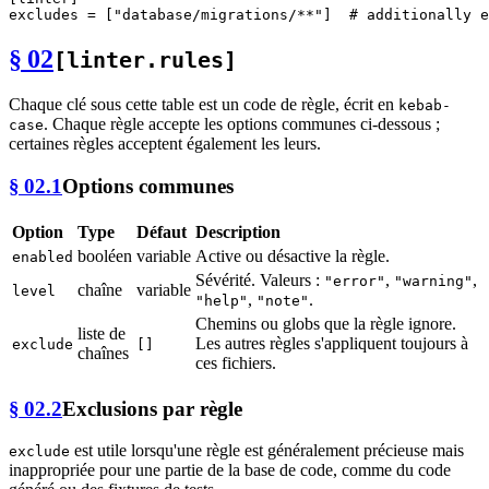
excludes
 = [
"database/migrations/**"
]  
# additionally e
§ 02
[linter.rules]
Chaque clé sous cette table est un code de règle, écrit en
kebab-
. Chaque règle accepte les options communes ci-dessous ;
case
certaines règles acceptent également les leurs.
§ 02.1
Options communes
Option
Type
Défaut
Description
booléen
variable
Active ou désactive la règle.
enabled
Sévérité. Valeurs :
,
,
"error"
"warning"
chaîne
variable
level
,
.
"help"
"note"
Chemins ou globs que la règle ignore.
liste de
Les autres règles s'appliquent toujours à
exclude
[]
chaînes
ces fichiers.
§ 02.2
Exclusions par règle
est utile lorsqu'une règle est généralement précieuse mais
exclude
inappropriée pour une partie de la base de code, comme du code