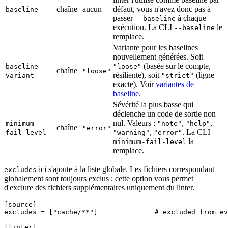
chaîne
aucun
défaut, vous n'avez donc pas à
baseline
passer
à chaque
--baseline
exécution. La CLI
le
--baseline
remplace.
Variante pour les baselines
nouvellement générées. Soit
(basée sur le compte,
baseline-
"loose"
chaîne
"loose"
résiliente), soit
(ligne
variant
"strict"
exacte). Voir
variantes de
baseline
.
Sévérité la plus basse qui
déclenche un code de sortie non
nul. Valeurs :
,
,
minimum-
"note"
"help"
chaîne
"error"
,
. La CLI
fail-level
"warning"
"error"
--
la
minimum-fail-level
remplace.
ici s'ajoute à la liste globale. Les fichiers correspondant
excludes
globalement sont toujours exclus ; cette option vous permet
d'exclure des fichiers supplémentaires uniquement du linter.
[source]
excludes
 = [
"cache/**"
]              
# excluded from ev
[linter]