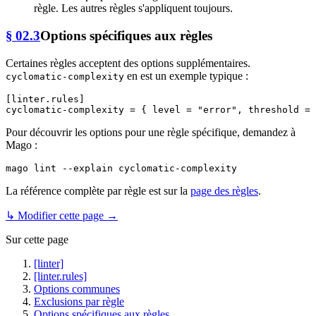
règle. Les autres règles s'appliquent toujours.
§ 02.3
Options spécifiques aux règles
Certaines règles acceptent des options supplémentaires.
en est un exemple typique :
cyclomatic-complexity
[linter.rules]
cyclomatic-complexity
 = { level = 
"error"
, threshold = 
Pour découvrir les options pour une règle spécifique, demandez à
Mago :
La référence complète par règle est sur la
page des règles
.
↳ Modifier cette page →
Sur cette page
[linter]
[linter.rules]
Options communes
Exclusions par règle
Options spécifiques aux règles